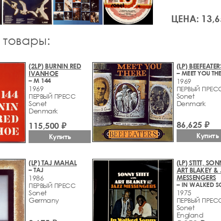
ЦЕНА: 13,6
 товары:
(2LP) BURNIN RED
(LP) BEEFEATER
IVANHOE
– MEET YOU TH
– M 144
1969
1969
ПЕРВЫЙ ПРЕС
Sonet
ПЕРВЫЙ ПРЕСС
Sonet
Denmark
Denmark
86,625 ₽
115,500 ₽
Купить
Купить
(LP) TAJ MAHAL
(LP) STITT, SON
– TAJ
ART BLAKEY & 
MESSENGERS
1986
– IN WALKED 
ПЕРВЫЙ ПРЕСС
Sonet
1975
Germany
ПЕРВЫЙ ПРЕС
Sonet
England