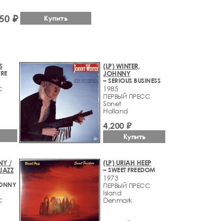
50 ₽
Купить
S
(LP) WINTER,
ERE
JOHNNY
– SERIOUS BUSINESS
1985
С
ПЕРВЫЙ ПРЕСС
Sonet
Holland
4,200 ₽
Купить
NY /
(LP) URIAH HEEP
JAZZ
– SWEET FREEDOM
1973
SONNY
ПЕРВЫЙ ПРЕСС
Island
Denmark
С