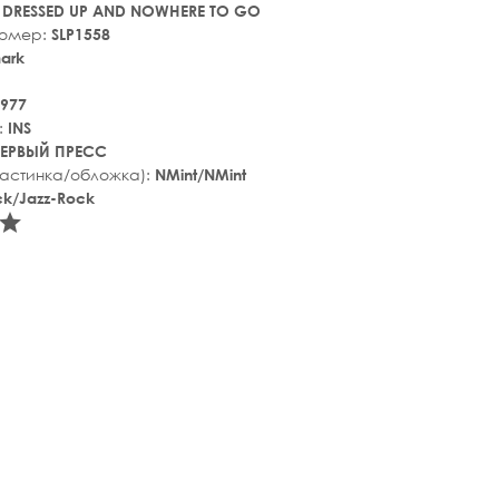
 DRESSED UP AND NOWHERE TO GO
номер:
SLP1558
ark
977
:
INS
ЕРВЫЙ ПРЕСС
ластинка/обложка):
NMint/NMint
ck/Jazz-Rock
tar_rate
star_rate