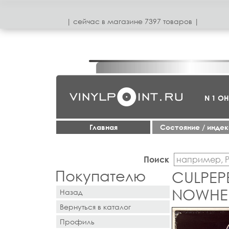
| сeйчас в магазинe 7397 товаров |
N 1 О
Главная
Cостояние / инде
Поиск
Покупателю
CULPEP
NOWHE
Назад
Вернуться в каталог
Профиль