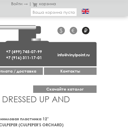
Войти →
|
корзина
Ваша корзина пуста
$
€
₽
+7 (499) 745-07-99
info@vinylpoint.ru
+7 (916) 311-17-01
плата / доставка
Контакты
Скачайте каталог
L DRESSED UP AND
 Виниловая пластинка 12"
CULPEPER (CULPEPER'S ORCHARD)