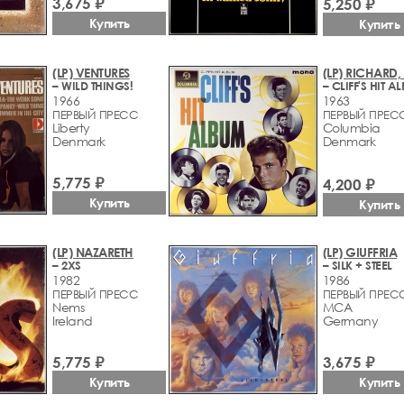
3,675 ₽
5,250 ₽
Купить
Купить
(LP) VENTURES
(LP) RICHARD, 
– WILD THINGS!
– CLIFF'S HIT A
1966
1963
ПЕРВЫЙ ПРЕСС
ПЕРВЫЙ ПРЕС
Liberty
Columbia
Denmark
Denmark
5,775 ₽
4,200 ₽
Купить
Купить
(LP) NAZARETH
(LP) GIUFFRIA
– 2XS
– SILK + STEEL
1982
1986
ПЕРВЫЙ ПРЕСС
ПЕРВЫЙ ПРЕС
Nems
MCA
Ireland
Germany
5,775 ₽
3,675 ₽
Купить
Купить