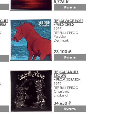
5,775 ₽
Купить
CLIFF
(LP) SAVAGE ROSE
LBUM
– WILD CHILD
1973
С
ПЕРВЫЙ ПРЕСС
Polydor
Denmark
23,100 ₽
Купить
(LP) CAPABILITY
BROWN
– FROM SCRATCH
1972
С
ПЕРВЫЙ ПРЕСС
Charisma
England
34,650 ₽
Купить