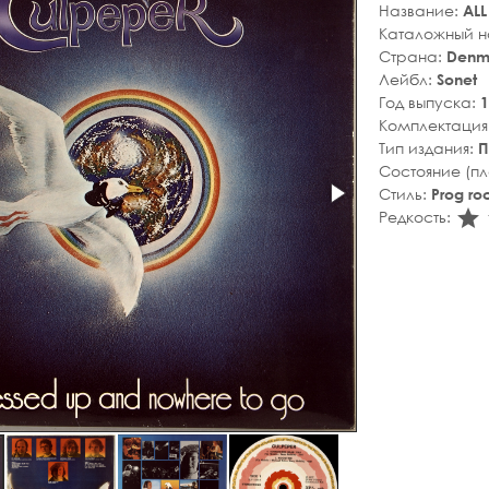
Название:
ALL
Каталожный 
Страна:
Denm
Лейбл:
Sonet
Год выпуска:
1
Комплектация
Тип издания:
П
Состояние (п
Стиль:
Prog ro
s
Редкость: