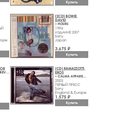
Купить
(2CD) BOWIE,
DAVID
– HOURS
1996
ЫЙ
ИЗДАНИЕ 2007
Sony
rope
Japan
3,675 ₽
Купить
BOB
(CD) RAMAZZOTTI,
– HIGHWAY 61 REVISITED
EROS
– CALMA APPARENTE (TOUR EDITION)
2005
ПЕРВЫЙ ПРЕСС
Sony
England & Europe
1,575 ₽
Купить