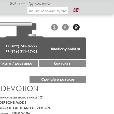
Войти →
|
корзина
Ваша корзина пуста
$
€
₽
+7 (499) 745-07-99
info@vinylpoint.ru
+7 (916) 311-17-01
плата / доставка
Контакты
Скачайте каталог
 DEVOTION
 Виниловая пластинка 12"
DEPECHE MODE
NGS OF FAITH AND DEVOTION
номер:
STUMM106