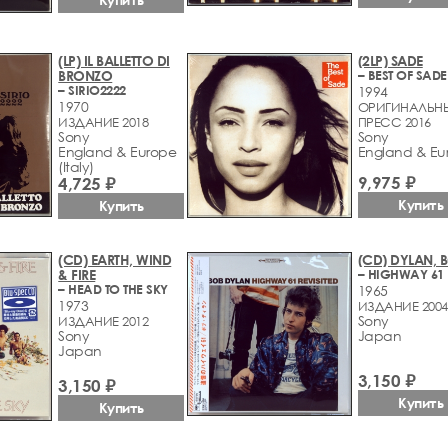
(LP) IL BALLETTO DI
(2LP) SADE
BRONZO
– BEST OF SADE
– SIRIO2222
1994
1970
ОРИГИНАЛЬН
ИЗДАНИЕ 2018
ПРЕСС 2016
Sony
Sony
England & Europe
England & Eu
(Italy)
9,975 ₽
4,725 ₽
Купить
Купить
(CD) EARTH, WIND
(CD) DYLAN, 
& FIRE
– HEAD TO THE SKY
1965
1973
ИЗДАНИЕ 2004
Sony
ИЗДАНИЕ 2012
Sony
Japan
Japan
3,150 ₽
3,150 ₽
Купить
Купить