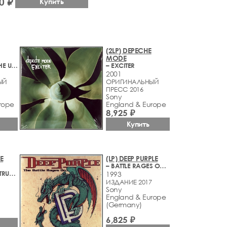
0 ₽
Купить
(2LP) DEPECHE
MODE
– SOUNDS OF THE UNIVERSE
– EXCITER
2001
ЫЙ
ОРИГИНАЛЬНЫЙ
ПРЕСС 2016
Sony
rope
England & Europe
8,925 ₽
Купить
E
(LP) DEEP PURPLE
– BATTLE RAGES ON…
– B-SIDES & INSTRUMENTALS 81>98
1993
ИЗДАНИЕ 2017
Sony
England & Europe
(Germany)
6,825 ₽