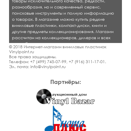
товары исключительного качества, редкости,
разнообразия, но и современный сервис,
поисковые инструменты и полную информацию
о товарах. В магазине можно купить редкие
виниловые пластинки, компакт-диски, книги и
другие предметы коллекционирования. Магазин
рассчитан на коллекционеров, дилеров и всех
кто любит качественную музыку.
© 2018 Интернет-магазин виниловых пластинок
Vinylpoint.ru
Все права защищены.
Телефон:
+7 (499) 745-07-99
,
+7 (916) 311-17-01
.
Эл. почта:
info@vinylpoint.ru
Партнёры: