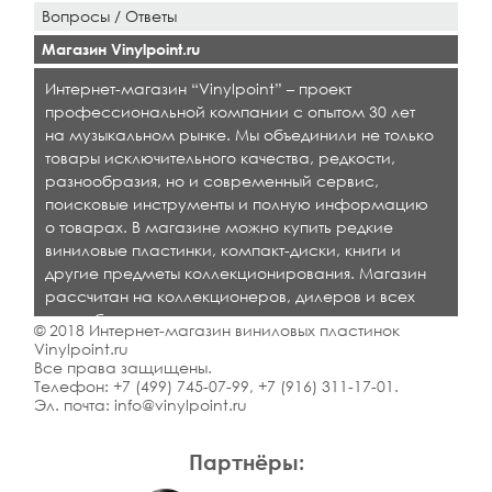
Вопросы / Ответы
Магазин Vinylpoint.ru
Интернет-магазин “Vinylpoint” – проект
профессиональной компании с опытом 30 лет
на музыкальном рынке. Мы объединили не только
товары исключительного качества, редкости,
разнообразия, но и современный сервис,
поисковые инструменты и полную информацию
о товарах. В магазине можно купить редкие
виниловые пластинки, компакт-диски, книги и
другие предметы коллекционирования. Магазин
рассчитан на коллекционеров, дилеров и всех
кто любит качественную музыку.
© 2018 Интернет-магазин виниловых пластинок
Vinylpoint.ru
Все права защищены.
Телефон:
+7 (499) 745-07-99
,
+7 (916) 311-17-01
.
Эл. почта:
info@vinylpoint.ru
Партнёры: