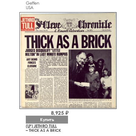
Geffen
USA
8,925 ₽
Купить
(LP) JETHRO TULL
– THICK AS A BRICK