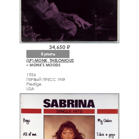
34,650 ₽
Купить
(LP) MONK, THELONIOUS
– MONK'S MOODS
1956
ПЕРВЫЙ ПРЕСС 1959
Prestige
USA