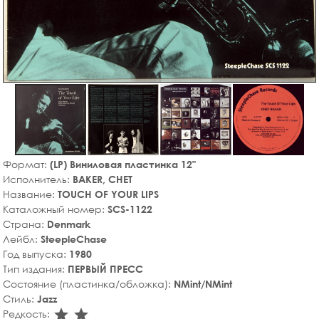
Формат:
(LP) Виниловая пластинка 12"
Исполнитель:
BAKER, CHET
Название:
TOUCH OF YOUR LIPS
Каталожный номер:
SCS-1122
Страна:
Denmark
Лейбл:
SteepleChase
Год выпуска:
1980
Тип издания:
ПЕРВЫЙ ПРЕСС
Состояние (пластинка/обложка):
NMint/NMint
Стиль:
Jazz
star_rate
star_rate
Редкость: