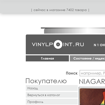
| сeйчас в магазинe 7402 товара |
N 1 О
Главная
Cостояние / инде
Поиск
Покупателю
NIAGAR
Назад
Вернуться в каталог
Профиль