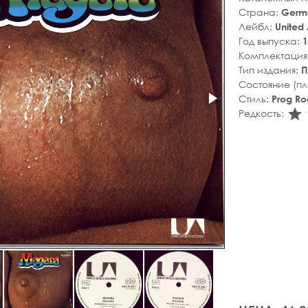
Страна:
Germ
Лейбл:
United A
Год выпуска:
1
Комплектация
Тип издания:
П
Состояние (п
Стиль:
Prog Ro
s
Редкость: