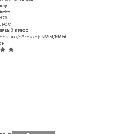
any
rtists
970
:
FOC
ЕРВЫЙ ПРЕСС
ластинка/обложка):
NMint/NMint
ck
tar_rate
star_rate
star_rate