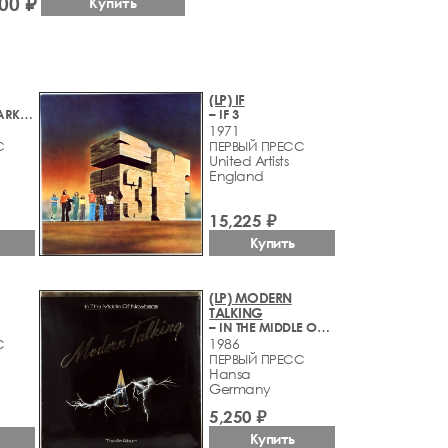
00 ₽
Купить
(LP) IF
– MAXIMUM DARKNESS
– IF 3
1971
С
ПЕРВЫЙ ПРЕСС
United Artists
England
15,225 ₽
Купить
(LP) MODERN
TALKING
– IN THE MIDDLE OF NOWHERE (4th ALBUM)
1986
С
ПЕРВЫЙ ПРЕСС
Hansa
Germany
5,250 ₽
Купить