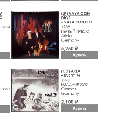
УМ
(LP) VAYA CON
С
DIOS
– VAYA CON DIOS
1988
 2014
ПЕРВЫЙ ПРЕСС
Ariola
Germany
5,250 ₽
Купить
(CD) AREA
– EVENT' 76
1979
ИЗДАНИЕ 2002
Cramps
 1997
Germany
2,100 ₽
videocam
Купить