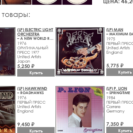
ЦЕНА: 46,2
 товары:
(LP) ELECTRIC LIGHT
(LP) MAN
ORCHESTRA
– A NEW WORLD RECORD
1975
1976
ПЕРВЫЙ ПРЕС
United Artists
ОРИГИНАЛЬНЫЙ
England
ПРЕСС 1977
United Artists
Japan
5,775 ₽
5,250 ₽
Купить
Купить
(LP) HAWKWIND
(LP) P. LION
– ROADHAWKS
– SPRINGTIME
1976
1984
ПЕРВЫЙ ПРЕСС
ПЕРВЫЙ ПРЕС
United Artists
Carrere
England
Germany
7,350 ₽
9,450 ₽
Купить
Купить