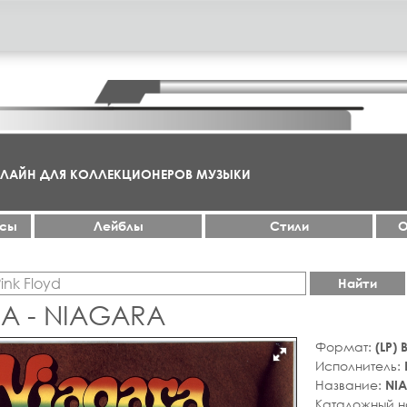
НЛАЙН ДЛЯ КОЛЛЕКЦИОНЕРОВ МУЗЫКИ
ксы
Лейблы
Стили
О
Найти
A - NIAGARA
Формат:
(LP)
Исполнитель:
Название:
NI
Каталожный 