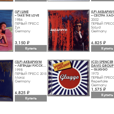
(LP) LIME
(LP) АКВАРИ
– TAKE THE LOVE
– СЕСТРА ХАО
1986
2002
ПЕРВЫЙ ПРЕСС
ПЕРВЫЙ ПРЕСС
Zyx
SoLyd
Germany
Germany
3,150 ₽
6,825 ₽
Купить
Купить
(2LP) АКВАРИУМ
(CD) SPENCER
– ЛЕГЕНДЫ РУССКОГО РОКА
DAVIS GROUP
– GLUGGO
1998
1973
ПЕРВЫЙ ПРЕСС 2015
Moroz
ПЕРВЫЙ ПРЕСС
Germany
Repertoire
Germany
1,575 ₽
6,825 ₽
Купить
Купить