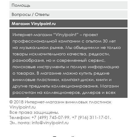
Помощь
Вопросы / Ответы
Магазин Vinylpoint.ru
Интернет-магазин “Vinylpoint” – проект
профессиональной компании с опытом 30 лет
на музыкальном рынке. Мы объединили не только
товары исключительного качества, редкости,
разнообразия, но и современный сервис,
поисковые инструменты и полную информацию
о товарах. В магазине можно купить редкие
виниловые пластинки, компакт-диски, книги и
другие предметы коллекционирования. Магазин
рассчитан на коллекционеров, дилеров и всех
кто любит качественную музыку.
© 2018 Интернет-магазин виниловых пластинок
Vinylpoint.ru
Все права защищены.
Телефон:
+7 (499) 745-07-99
,
+7 (916) 311-17-01
.
Эл. почта:
info@vinylpoint.ru