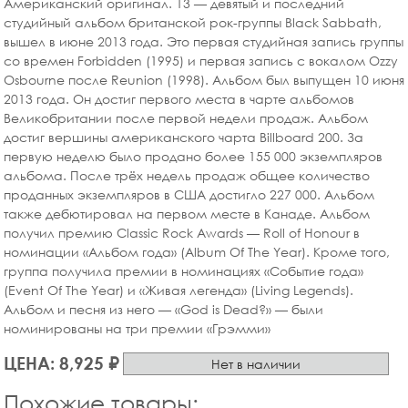
Американский оригинал. 13 — девятый и последний
студийный альбом британской рок-группы Black Sabbath,
вышел в июне 2013 года. Это первая студийная запись группы
со времен Forbidden (1995) и первая запись с вокалом Ozzy
Osbourne после Reunion (1998). Альбом был выпущен 10 июня
2013 года. Он достиг первого места в чарте альбомов
Великобритании после первой недели продаж. Альбом
достиг вершины американского чарта Billboard 200. За
первую неделю было продано более 155 000 экземпляров
альбома. После трёх недель продаж общее количество
проданных экземпляров в США достигло 227 000. Альбом
также дебютировал на первом месте в Канаде. Альбом
получил премию Classic Rock Awards — Roll of Honour в
номинации «Альбом года» (Album Of The Year). Кроме того,
группа получила премии в номинациях «Событие года»
(Event Of The Year) и «Живая легенда» (Living Legends).
Альбом и песня из него — «God is Dead?» — были
номинированы на три премии «Грэмми»
ЦЕНА: 8,925 ₽
Нет в наличии
Похожие товары: