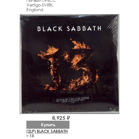
ПЕРВЫЙ ПРЕСС
Vertigo-SWIRL
England
8,925 ₽
Купить
(2LP) BLACK SABBATH
– 13