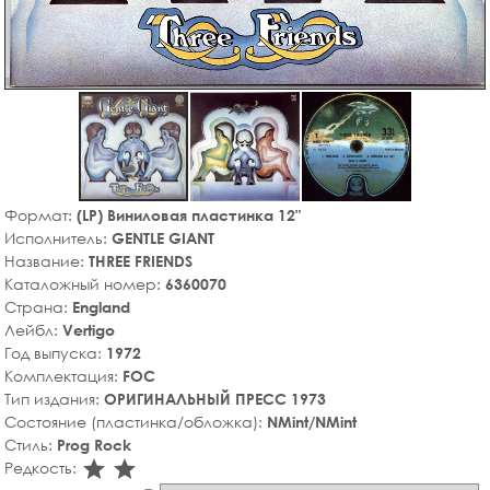
Формат:
(LP) Виниловая пластинка 12"
Исполнитель:
GENTLE GIANT
Название:
THREE FRIENDS
Каталожный номер:
6360070
Страна:
England
Лейбл:
Vertigo
Год выпуска:
1972
Комплектация:
FOC
Тип издания:
ОРИГИНАЛЬНЫЙ ПРЕСС 1973
Состояние (пластинка/обложка):
NMint/NMint
Стиль:
Prog Rock
star_rate
star_rate
Редкость: