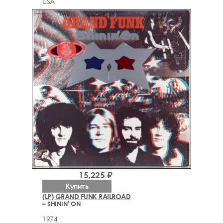
USA
15,225 ₽
Купить
(LP) GRAND FUNK RAILROAD
– SHININ' ON
1974