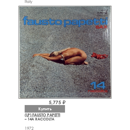
Italy
5,775 ₽
Купить
(LP) FAUSTO PAPETTI
– 14A RACCOLTA
1972