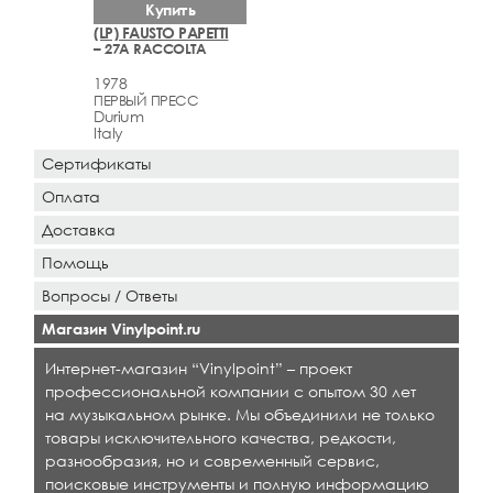
Купить
(LP) FAUSTO PAPETTI
– 27A RACCOLTA
1978
ПЕРВЫЙ ПРЕСС
Durium
Italy
Сертификаты
Оплата
Доставка
Помощь
Вопросы / Ответы
Магазин Vinylpoint.ru
Интернет-магазин “Vinylpoint” – проект
профессиональной компании с опытом 30 лет
на музыкальном рынке. Мы объединили не только
товары исключительного качества, редкости,
разнообразия, но и современный сервис,
поисковые инструменты и полную информацию