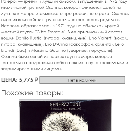
Palepoli — третий и лучший альбом, выпущенный в 1972 году
итальянской группой Osanna, которая считается одной из
лучших в жанре итальянского прогрессивного рока. Osanna,
одна из величайших групп итальянского прога, родом из
Неаполя, образовалась в 1971 году на обломках другой
местной группы "Citta Frontale". В ее оригинальный состав
вошли Danilo Rustici (гитара, клавишные), Lino Vairetti (вокал,
гитара, клавишные), Elio D'Anna (саксофон, флейта), Lello
Brandi (бас) и Massimo Guarino (ударные, перкуссия).
Osanna была одной из первых групп в мире, которые
театрально представили себя на своих шоу, с костюмами и
загримированными лицами.
ЦЕНА: 5,775 ₽
Нет в наличии
Похожие товары: