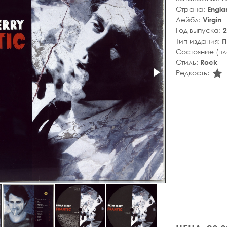
Страна:
Engla
Лейбл:
Virgin
Год выпуска:
2
Тип издания:
П
Состояние (п
Стиль:
Rock
s
Редкость: