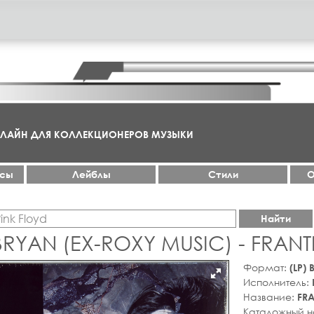
НЛАЙН ДЛЯ КОЛЛЕКЦИОНЕРОВ МУЗЫКИ
ксы
Лейблы
Стили
О
Найти
BRYAN (EX-ROXY MUSIC) - FRANT
Формат:
(LP)
Исполнитель:
Название:
FRA
Каталожный 