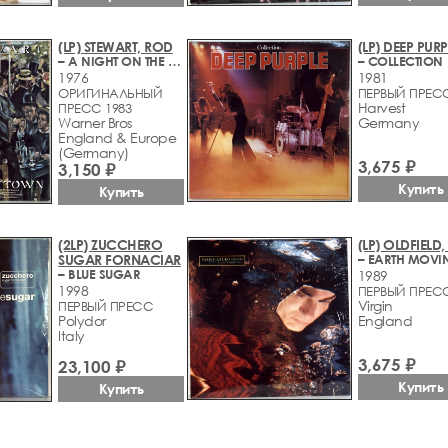
(LP) STEWART, ROD
(LP) DEEP PURP
– A NIGHT ON THE TOWN
– COLLECTION
1976
1981
ОРИГИНАЛЬНЫЙ
ПЕРВЫЙ ПРЕС
Harvest
ПРЕСС 1983
Warner Bros
Germany
England & Europe
(Germany)
3,675 ₽
3,150 ₽
Купить
Купить
(2LP) ZUCCHERO
(LP) OLDFIELD,
SUGAR FORNACIAR
– EARTH MOVI
– BLUE SUGAR
1989
1998
ПЕРВЫЙ ПРЕС
Virgin
ПЕРВЫЙ ПРЕСС
Polydor
England
Italy
3,675 ₽
23,100 ₽
Купить
Купить