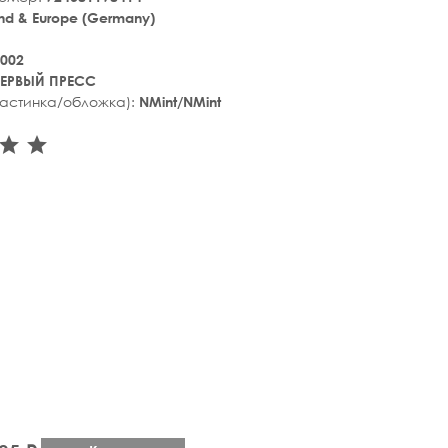
nd & Europe (Germany)
002
ЕРВЫЙ ПРЕСС
ластинка/обложка):
NMint/NMint
tar_rate
star_rate
star_rate