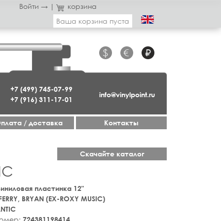
Войти →
|
корзина
Ваша корзина пуста
$
€
₽
+7 (499) 745-07-99
info@vinylpoint.ru
+7 (916) 311-17-01
плата / доставка
Контакты
Скачайте каталог
IC
 Виниловая пластинка 12"
FERRY, BRYAN (EX-ROXY MUSIC)
NTIC
номер:
724381198414