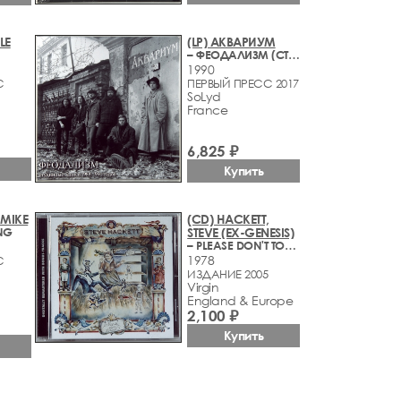
LE
(LP) АКВАРИУМ
– ФЕОДАЛИЗМ (СТУДИЙНЫЕ ЗАПИСИ 1988-1990 ГОДОВ)
1990
С
ПЕРВЫЙ ПРЕСС 2017
SoLyd
France
6,825 ₽
Купить
 MIKE
(CD) HACKETT,
NG
STEVE (EX-GENESIS)
– PLEASE DON'T TOUCH!
1978
С
ИЗДАНИЕ 2005
Virgin
England & Europe
2,100 ₽
Купить