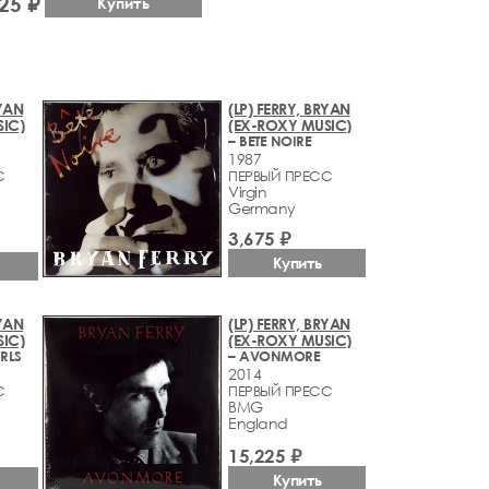
25 ₽
Купить
RYAN
(LP) FERRY, BRYAN
IC)
(EX-ROXY MUSIC)
– BETE NOIRE
1987
С
ПЕРВЫЙ ПРЕСС
Virgin
Germany
3,675 ₽
Купить
RYAN
(LP) FERRY, BRYAN
IC)
(EX-ROXY MUSIC)
RLS
– AVONMORE
2014
С
ПЕРВЫЙ ПРЕСС
BMG
England
15,225 ₽
Купить