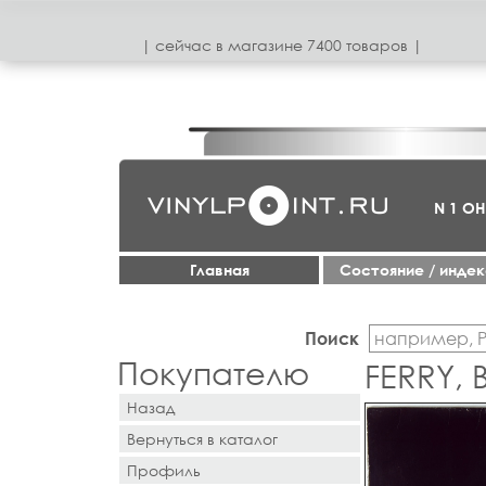
| сeйчас в магазинe 7400 товаров |
N 1 О
Главная
Cостояние / инде
Поиск
Покупателю
FERRY, 
Назад
Вернуться в каталог
Профиль