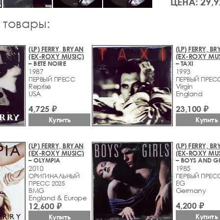
ЦЕНА: 29,9
 товары:
(LP) FERRY, BRYAN
(LP) FERRY, B
(EX-ROXY MUSIC)
(EX-ROXY MUS
– BETE NOIRE
– TAXI
1987
1993
ПЕРВЫЙ ПРЕСС
ПЕРВЫЙ ПРЕС
Reprise
Virgin
USA
England
4,725 ₽
23,100 ₽
Купить
Купить
(LP) FERRY, BRYAN
(LP) FERRY, B
(EX-ROXY MUSIC)
(EX-ROXY MUS
– OLYMPIA
– BOYS AND GI
2010
1985
ОРИГИНАЛЬНЫЙ
ПЕРВЫЙ ПРЕС
EG
ПРЕСС 2025
BMG
Germany
England & Europe
4,200 ₽
12,600 ₽
Купить
Купить