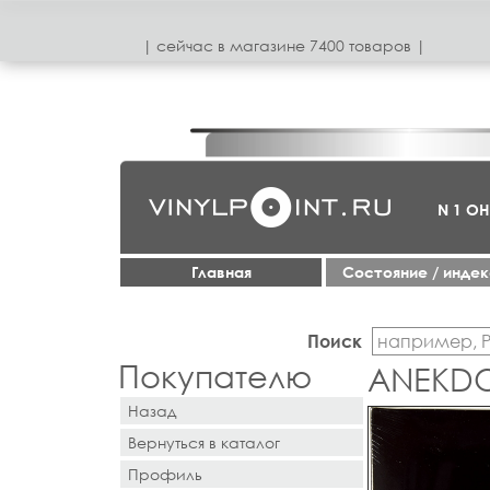
| сeйчас в магазинe 7400 товаров |
N 1 О
Главная
Cостояние / инде
Поиск
Покупателю
ANEKDO
Назад
Вернуться в каталог
Профиль