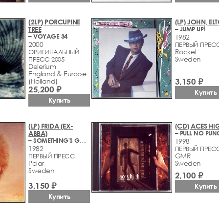
(2LP) PORCUPINE
(LP) JOHN, EL
TREE
– JUMP UP!
– VOYAGE 34
1982
2000
ПЕРВЫЙ ПРЕС
Rocket
ОРИГИНАЛЬНЫЙ
Sweden
ПРЕСС 2005
Delerium
England & Europe
3,150 ₽
(Holland)
25,200 ₽
Купить
Купить
(LP) FRIDA (EX-
(CD) ACES HI
ABBA)
– PULL NO PUN
– SOMETHING'S GOING ON
1998
1982
ПЕРВЫЙ ПРЕС
GMR
ПЕРВЫЙ ПРЕСС
Polar
Sweden
Sweden
2,100 ₽
3,150 ₽
Купить
Купить