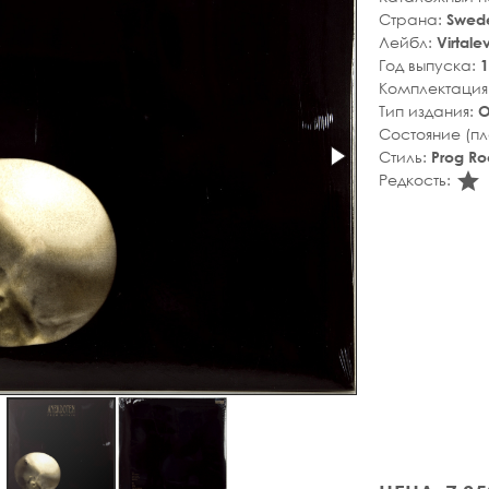
Страна:
Swed
Лейбл:
Virtale
Год выпуска:
1
Комплектация
Тип издания:
О
Состояние (п
Стиль:
Prog Ro
s
Редкость: