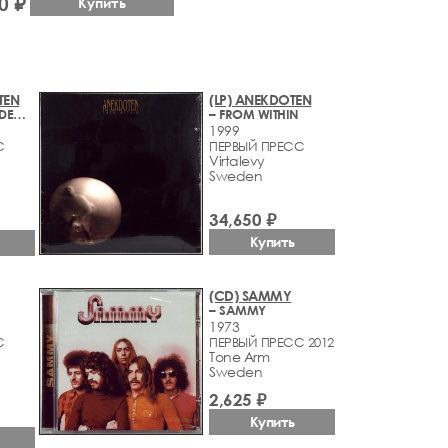
0 ₽
Купить
TEN
(LP) ANEKDOTEN
– WAKING THE DEAD, LIVE IN JAPAN 2005
– FROM WITHIN
1999
С
ПЕРВЫЙ ПРЕСС
Virtalevy
Sweden
34,650 ₽
Купить
(CD) SAMMY
– SAMMY
1973
С
ПЕРВЫЙ ПРЕСС 2012
Tone Arm
Sweden
2,625 ₽
Купить