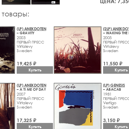
ЦЕНА: 7,35
 товары:
(LP) ANEKDOTEN
(2LP) ANEKDO
– GRAVITY
2003
2005
ПЕРВЫЙ ПРЕСС
ПЕРВЫЙ ПРЕС
Virtalevy
Virtalevy
Sweden
Sweden
19,425 ₽
11,550 ₽
Купить
Купить
(LP) ANEKDOTEN
(LP) GENESIS
– A TI ME OF DAY
– ABACAB
2007
1981
ПЕРВЫЙ ПРЕСС
ПЕРВЫЙ ПРЕС
Virtalevy
Vertigo
Sweden
Sweden
17,325 ₽
3,150 ₽
Купить
Купить