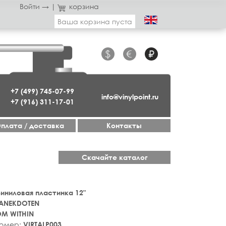
Войти →
|
корзина
Ваша корзина пуста
$
€
₽
+7 (499) 745-07-99
info@vinylpoint.ru
+7 (916) 311-17-01
плата / доставка
Контакты
Скачайте каталог
 Виниловая пластинка 12"
ANEKDOTEN
OM WITHIN
номер:
VIRTALP003