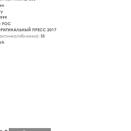
en
vy
999
:
FOC
РИГИНАЛЬНЫЙ ПРЕСС 2017
ластинка/обложка):
SS
ck
tar_rate