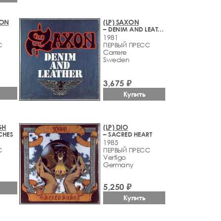
TON
(LP) SAXON
– DENIM AND LEATHER
1981
С
ПЕРВЫЙ ПРЕСС
Carrere
Sweden
3,675 ₽
Купить
GH
(LP) DIO
CHES
– SACRED HEART
1985
С
ПЕРВЫЙ ПРЕСС
Vertigo
Germany
5,250 ₽
Купить