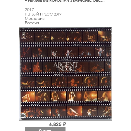
– PRAGUE METROPOLITAN SYMPHONIC ORCHESTRA VOL.2
2017
ПЕРВЫЙ ПРЕСС 2019
Мистерия
Россия
videocam
6,825 ₽
Купить