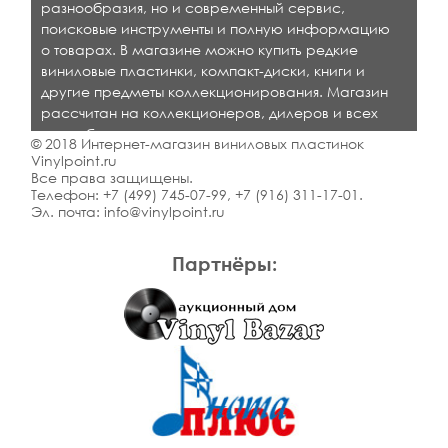
разнообразия, но и современный сервис,
поисковые инструменты и полную информацию
о товарах. В магазине можно купить редкие
виниловые пластинки, компакт-диски, книги и
другие предметы коллекционирования. Магазин
рассчитан на коллекционеров, дилеров и всех
кто любит качественную музыку.
© 2018 Интернет-магазин виниловых пластинок
Vinylpoint.ru
Все права защищены.
Телефон:
+7 (499) 745-07-99
,
+7 (916) 311-17-01
.
Эл. почта:
info@vinylpoint.ru
Партнёры: