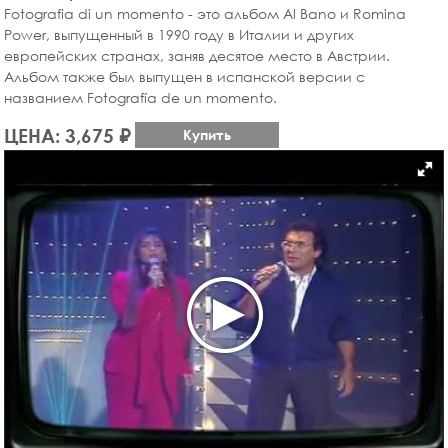
Fotografia di un momento - это альбом Al Bano и Romina
Power, выпущенный в 1990 году в Италии и других
европейских странах, заняв десятое место в Австрии.
Альбом также был выпущен в испанской версии с
названием Fotografía de un momento.
ЦЕНА: 3,675 ₽
Купить