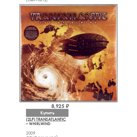
8,925 ₽
Купить
(2LP) TRANSATLANTIC
– WHIRLWIND
2009