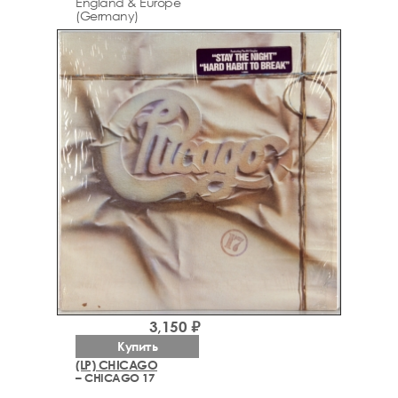
England & Europe
(Germany)
3,150 ₽
Купить
(LP) CHICAGO
– CHICAGO 17