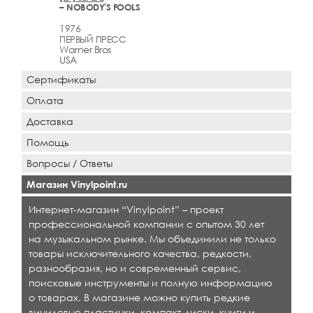
– NOBODY'S FOOLS
1976
ПЕРВЫЙ ПРЕСС
Warner Bros
USA
Сертификаты
Оплата
Доставка
Помощь
Вопросы / Ответы
Магазин Vinylpoint.ru
Интернет-магазин “Vinylpoint” – проект
профессиональной компании с опытом 30 лет
на музыкальном рынке. Мы объединили не только
товары исключительного качества, редкости,
разнообразия, но и современный сервис,
поисковые инструменты и полную информацию
о товарах. В магазине можно купить редкие
виниловые пластинки, компакт-диски, книги и