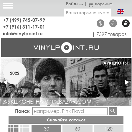
Войти →
|
корзина
Ваша корзина пуста
+7 (499) 745-07-99
$
€
₽
+7 (916) 311-17-01
info@vinylpoint.ru
| 7397 товаров |
МАГАЗИН ОТКРЫТ
АУКЦИОНЫ
МАРТ
2022
2019
АУКЦИОНЫ НА VINYLBAZAR.COM
Поиск
Скачайте каталог
view_comfy
view_list
30
60
120