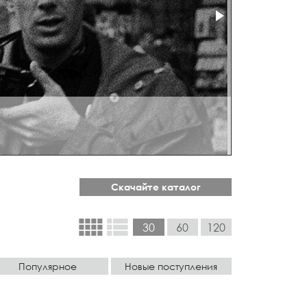
Скачайте каталог
view_comfy
view_list
30
60
120
Популярное
Новые поступления