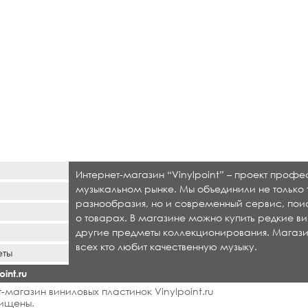
Интернет-магазин “Vinylpoint” – проект проф
музыкальном рынке. Мы объединили не только 
разнообразия, но и современный сервис, по
о товарах. В магазине можно купить редкие ви
другие предметы коллекционирования. Магази
всех кто любит качественную музыку.
еты
int.ru
-магазин виниловых пластинок Vinylpoint.ru
ищены.