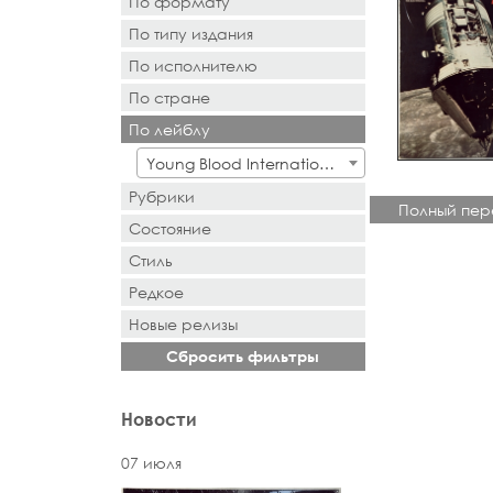
По формату
По типу издания
- Выбор -
По исполнителю
- Выбор -
По стране
- Поиск или выбор -
По лейблу
- Поиск или выбор -
Young Blood International
Рубрики
Полный пер
Состояние
Стиль
Редкое
Новыe рeлизы
Сбросить фильтры
Новости
07 июля