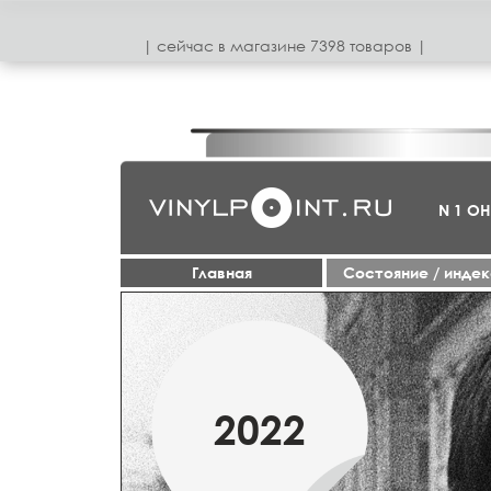
| сeйчас в магазинe 7398 товаров |
N 1 О
Главная
Cостояние / инде
МАРТ
2022
2019