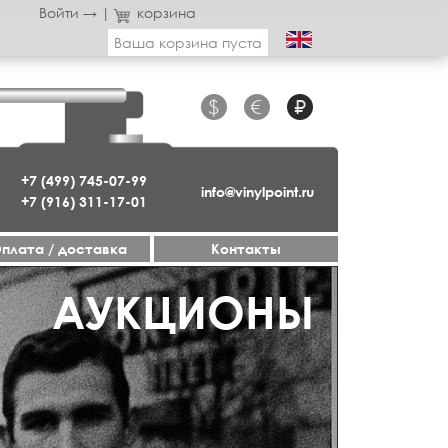
Войти →
|
корзина
Ваша корзина пуста
$
€
₽
+7 (499) 745-07-99
info@vinylpoint.ru
+7 (916) 311-17-01
плата / доставка
Контакты
ГАЗИН ОТКРЫТ
АУКЦИОНЫ