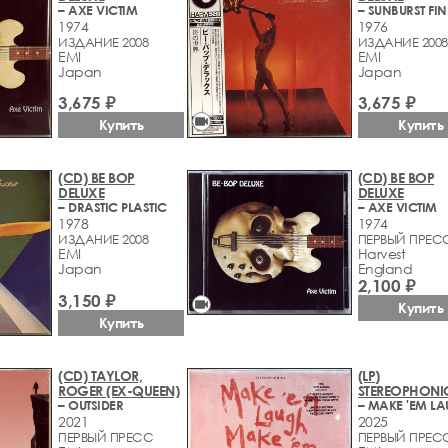
– AXE VICTIM
– SUNBURST FIN
1974
1976
ИЗДАНИЕ 2008
ИЗДАНИЕ 2008
EMI
EMI
Japan
Japan
3,675 ₽
3,675 ₽
videocam
Купить
Купить
(CD) BE BOP
(CD) BE BOP
DELUXE
DELUXE
– DRASTIC PLASTIC
– AXE VICTIM
1978
1974
ИЗДАНИЕ 2008
ПЕРВЫЙ ПРЕСС
EMI
Harvest
Japan
England
2,100 ₽
3,150 ₽
videocam
Купить
Купить
(CD) TAYLOR,
(LP)
ROGER (EX-QUEEN)
STEREOPHONI
– OUTSIDER
2021
2025
ПЕРВЫЙ ПРЕСС
ПЕРВЫЙ ПРЕС