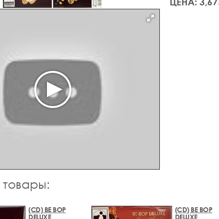
ЦЕНА: 3,67
 товары:
(CD) BE BOP
(CD) BE BOP
DELUXE
DELUXE