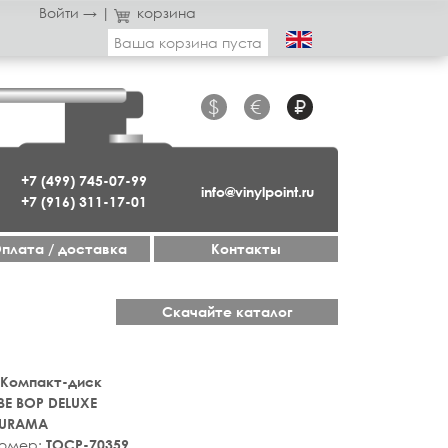
Войти →
|
корзина
Ваша корзина пуста
$
€
₽
+7 (499) 745-07-99
info@vinylpoint.ru
+7 (916) 311-17-01
плата / доставка
Контакты
Скачайте каталог
 Компакт-диск
BE BOP DELUXE
TURAMA
номер:
TOCP-70359