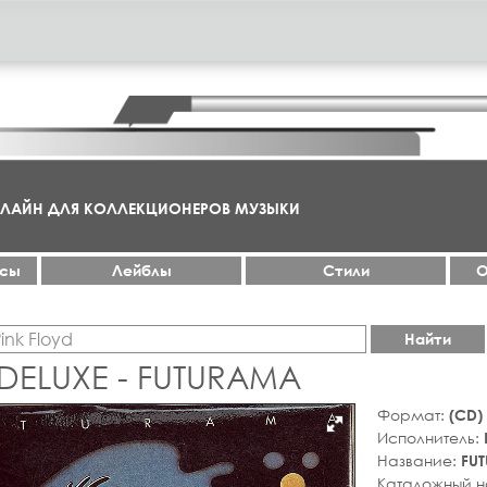
НЛАЙН ДЛЯ КОЛЛЕКЦИОНЕРОВ МУЗЫКИ
ксы
Лейблы
Стили
О
Найти
 DELUXE - FUTURAMA
Формат:
(CD)
Исполнитель:
Название:
FU
Каталожный 