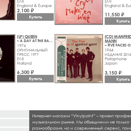
EMI
EMI
England & Europe
England & Eu
2,100 ₽
11,550 ₽
Купить
Купить
(LP) QUEEN
(CD) MANFRE
– A DAY AT THE RACES
MANN
1976
1964
ОРИГИНАЛЬНЫЙ
ПРЕСС 1977
ИЗДАНИЕ 2014
EMI
Parlophone
Holland
Japan
6,300 ₽
3,150 ₽
Купить
Купить
Интернет-магазин “Vinylpoint” – проект проф
музыкальном рынке. Мы объединили не только 
разнообразия, но и современный сервис, по