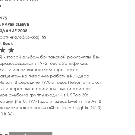
n
975
:
PAPER SLEEVE
ЗДАНИЕ 2008
ластинка/обложка):
SS
t Rock
tar_rate
star_rate
star_rate
) - второй альбом британской рок-группы "Be-
образовавшаяся в 1972 году в Уэйкфилде,
ия, и исполнявшая глэм-/прог-рок с
акцентом на гитарную работу её лидера
 Nelson. В середине 1970-х годов Nelson считался
ых интересных и оригинальных гитаристов
ыре альбома группы входили в UK Top 30;
ции (№10, 1977) достиг здесь Live! In the Air. В
х имели также синглы «Ships in the Night» (№23)
 (№ 36).