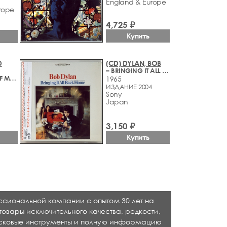
England & Europe
rope
4,725 ₽
Купить
D
(CD) DYLAN, BOB
– BRINGING IT ALL BACK HOME
– FIVE FACES OF MANFRED MANN
1965
ИЗДАНИЕ 2004
Sony
Japan
3,150 ₽
Купить
ессиональной компании с опытом 30 лет на
товары исключительного качества, редкости,
исковые инструменты и полную информацию