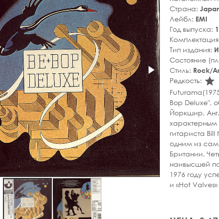
Страна:
Japa
Лейбл:
EMI
Год выпуска:
1
Комплектация
Тип издания:
И
Состояние (п
Стиль:
Rock/Ar
s
Редкость:
Futurama(1975
Bop Deluxe", 
Йоркшир, Англ
характерным 
гитариста Bill
одним из сам
Британии. Чет
наивысшей пози
1976 году успе
и «Hot Valves»