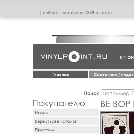
| сeйчас в магазинe 7398 товаров |
N 1 О
Главная
Cостояние / инде
Поиск
Покупателю
BE BOP
Назад
Вернуться в каталог
Профиль