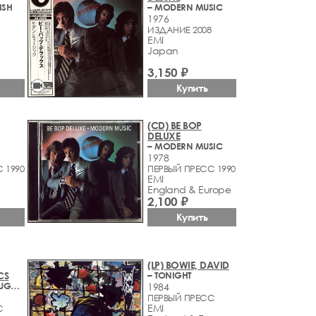
ISH
– MODERN MUSIC
1976
ИЗДАНИЕ 2008
EMI
Japan
3,150 ₽
videocam
Купить
(CD) BE BOP
DELUXE
– MODERN MUSIC
1978
 1990
ПЕРВЫЙ ПРЕСС 1990
EMI
England & Europe
2,100 ₽
Купить
(LP) BOWIE, DAVID
CS
– TONIGHT
– MAKE 'EM LAUGH, MAKE 'EM CRY, MAKE 'EM WAIT
1984
ПЕРВЫЙ ПРЕСС
EMI
С