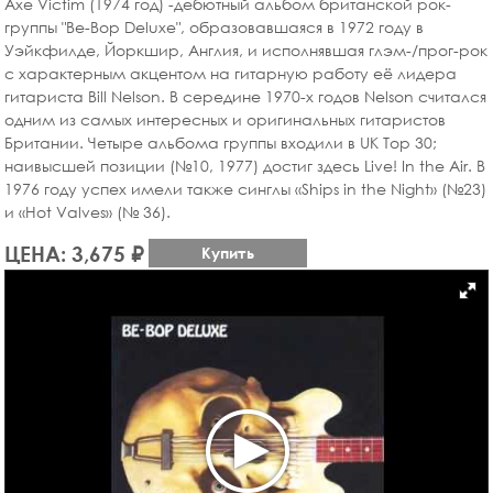
Axe Victim (1974 год) -дебютный альбом британской рок-
группы "Be-Bop Deluxe", образовавшаяся в 1972 году в
Уэйкфилде, Йоркшир, Англия, и исполнявшая глэм-/прог-рок
с характерным акцентом на гитарную работу её лидера
гитариста Bill Nelson. В середине 1970-х годов Nelson считался
одним из самых интересных и оригинальных гитаристов
Британии. Четыре альбома группы входили в UK Top 30;
наивысшей позиции (№10, 1977) достиг здесь Live! In the Air. В
1976 году успех имели также синглы «Ships in the Night» (№23)
и «Hot Valves» (№ 36).
ЦЕНА: 3,675 ₽
Купить