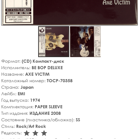
Формат:
(CD) Компакт-диск
Исполнитель:
BE BOP DELUXE
Название:
AXE VICTIM
Каталожный номер:
TOCP-70358
Страна:
Japan
Лейбл:
EMI
Год выпуска:
1974
Комплектация:
PAPER SLEEVE
Тип издания:
ИЗДАНИЕ 2008
Состояние (пластинка/обложка):
SS
Стиль:
Rock/Art Rock
star_rate
star_rate
star_rate
Редкость: