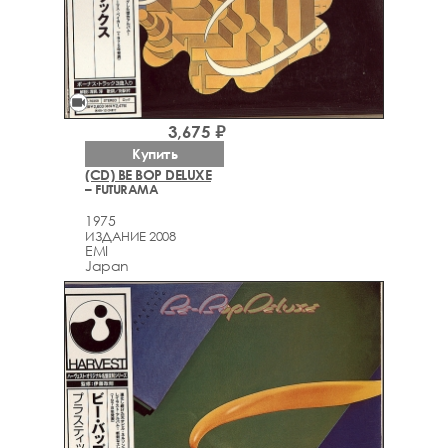
videocam
3,675 ₽
Купить
(CD) BE BOP DELUXE
– FUTURAMA
1975
ИЗДАНИЕ 2008
EMI
Japan