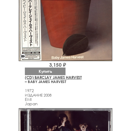
videocam
3,150 ₽
Купить
(CD) BARCLAY JAMES HARVEST
– BABY JAMES HARVEST
1972
ИЗДАНИЕ 2008
EMI
Japan