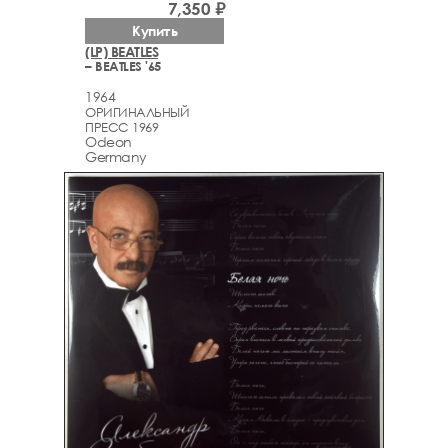
7,350 ₽
Купить
(LP) BEATLES
– BEATLES '65
1964
ОРИГИНАЛЬНЫЙ
ПРЕСС 1969
Odeon
Germany