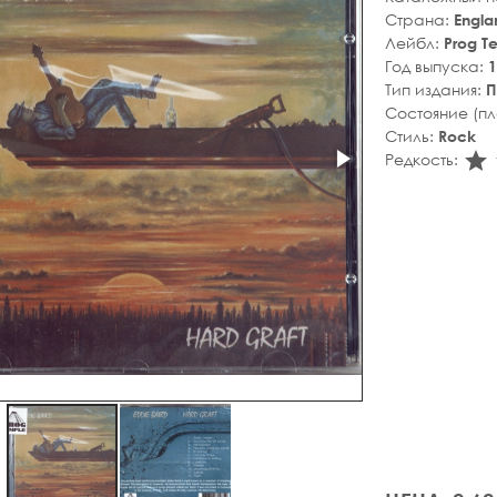
Страна:
Engla
Лейбл:
Prog T
Год выпуска:
1
Тип издания:
П
Состояние (п
Стиль:
Rock
s
Редкость: