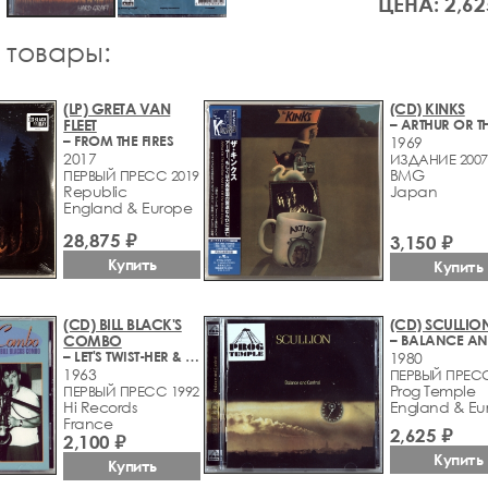
ЦЕНА: 2,62
 товары:
(LP) GRETA VAN
(CD) KINKS
FLEET
– FROM THE FIRES
1969
2017
ИЗДАНИЕ 2007
BMG
ПЕРВЫЙ ПРЕСС 2019
Republic
Japan
England & Europe
28,875 ₽
3,150 ₽
Купить
Купить
(CD) BILL BLACK'S
(CD) SCULLIO
COMBO
– LET'S TWIST-HER & THE UNTOUCHABLE SOUND OF BILL BLACKS COMBO
1980
1963
ПЕРВЫЙ ПРЕСС
Prog Temple
ПЕРВЫЙ ПРЕСС 1992
Hi Records
England & Eu
France
2,625 ₽
2,100 ₽
Купить
Купить