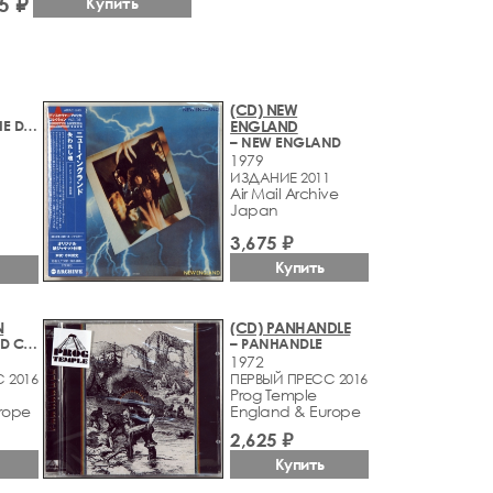
5 ₽
Купить
(CD) NEW
– ARTHUR OR THE DECLINE AND FALL OF THE BRITISH EMPIRE
ENGLAND
– NEW ENGLAND
1979
ИЗДАНИЕ 2011
Air Mail Archive
Japan
3,675 ₽
Купить
N
(CD) PANHANDLE
– BALANCE AND CONTROL
– PANHANDLE
1972
 2016
ПЕРВЫЙ ПРЕСС 2016
Prog Temple
rope
England & Europe
2,625 ₽
Купить