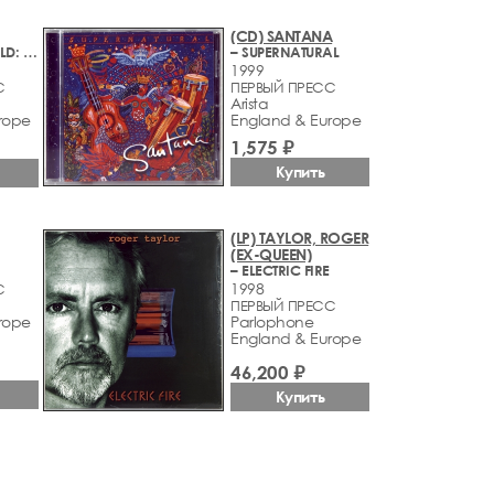
(CD) SANTANA
– FIELDS OF GOLD: THE BEST OF STING 1984 - 1994
– SUPERNATURAL
1999
С
ПЕРВЫЙ ПРЕСС
Arista
rope
England & Europe
1,575 ₽
Купить
(LP) TAYLOR, ROGER
(EX-QUEEN)
– ELECTRIC FIRE
1998
С
ПЕРВЫЙ ПРЕСС
rope
Parlophone
England & Europe
46,200 ₽
Купить