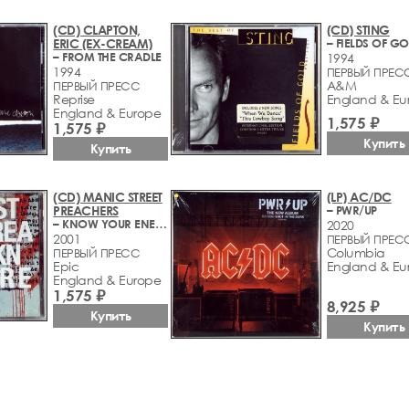
(CD) CLAPTON,
(CD) STING
ERIC (EX-CREAM)
– FROM THE CRADLE
1994
1994
ПЕРВЫЙ ПРЕС
A&M
ПЕРВЫЙ ПРЕСС
Reprise
England & Eu
England & Europe
1,575 ₽
1,575 ₽
Купить
Купить
(CD) MANIC STREET
(LP) AC/DC
PREACHERS
– PWR/UP
– KNOW YOUR ENEMY
2020
2001
ПЕРВЫЙ ПРЕС
Columbia
ПЕРВЫЙ ПРЕСС
Epic
England & Eu
England & Europe
1,575 ₽
8,925 ₽
Купить
Купить