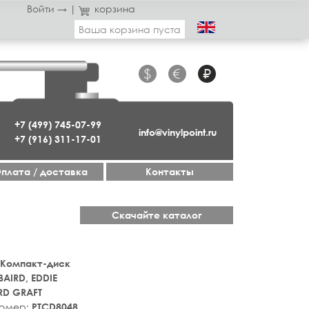
Войти →
|
корзина
Ваша корзина пуста
$
€
₽
+7 (499) 745-07-99
info@vinylpoint.ru
+7 (916) 311-17-01
плата / доставка
Контакты
Скачайте каталог
 Компакт-диск
BAIRD, EDDIE
RD GRAFT
номер:
PTCD8048