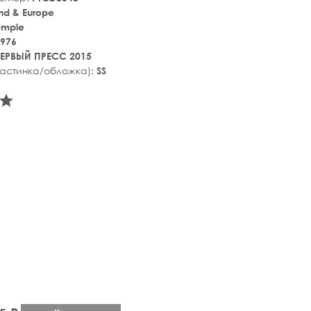
nd & Europe
emple
976
ЕРВЫЙ ПРЕСС 2015
ластинка/обложка):
SS
tar_rate
star_rate