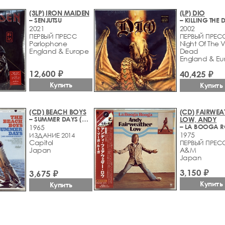
(3LP) IRON MAIDEN
(LP) DIO
– SENJUTSU
2021
2002
ПЕРВЫЙ ПРЕСС
ПЕРВЫЙ ПРЕСС
Parlophone
Night Of The V
England & Europe
Dead
England & Eu
12,600 ₽
40,425 ₽
Купить
Купить
(CD) BEACH BOYS
(CD) FAIRWEA
– SUMMER DAYS (AND SUMMER NIGHTS!!)
LOW, ANDY
1965
1975
ИЗДАНИЕ 2014
Capitol
ПЕРВЫЙ ПРЕСС
Japan
A&M
Japan
3,150 ₽
3,675 ₽
Купить
Купить