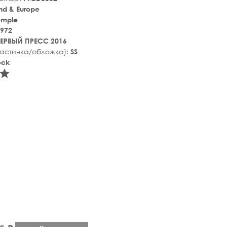
nd & Europe
emple
972
ЕРВЫЙ ПРЕСС 2016
ластинка/обложка):
SS
ock
tar_rate
star_rate