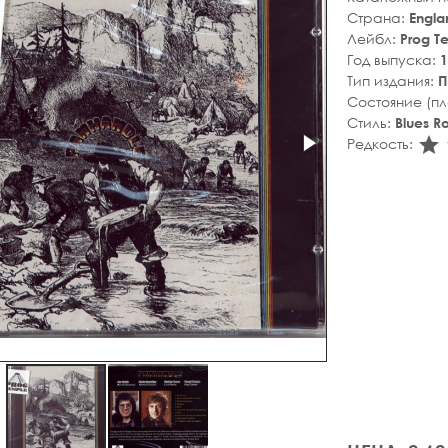
Страна:
Engla
Лейбл:
Prog T
Год выпуска:
1
Тип издания:
П
Состояние (п
Стиль:
Blues R
s
Редкость: