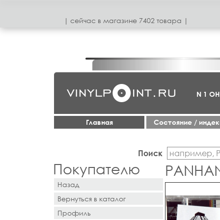
| сeйчас в магазинe 7402 товара |
N 1 О
Главная
Cостояние / инде
Поиск
Покупателю
PANHAN
Назад
Вернуться в каталог
Профиль