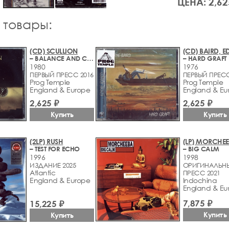
ЦЕНА: 2,62
 товары:
(CD) SCULLION
(CD) BAIRD, E
– BALANCE AND CONTROL
– HARD GRAFT
1980
1976
ПЕРВЫЙ ПРЕСС 2016
ПЕРВЫЙ ПРЕСС
Prog Temple
Prog Temple
England & Europe
England & Eu
2,625 ₽
2,625 ₽
Купить
Купить
(2LP) RUSH
(LP) MORCHE
– TEST FOR ECHO
– BIG CALM
1996
1998
ИЗДАНИЕ 2025
ОРИГИНАЛЬН
Atlantic
ПРЕСС 2021
England & Europe
Indochina
England & Eu
7,875 ₽
15,225 ₽
Купить
Купить