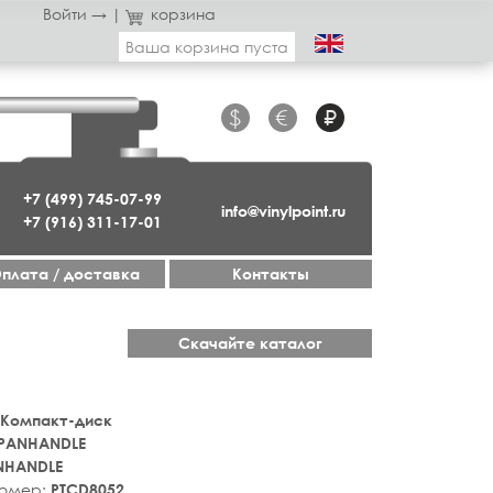
Войти →
|
корзина
Ваша корзина пуста
$
€
₽
+7 (499) 745-07-99
info@vinylpoint.ru
+7 (916) 311-17-01
плата / доставка
Контакты
Скачайте каталог
 Компакт-диск
PANHANDLE
NHANDLE
номер:
PTCD8052