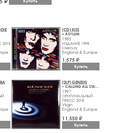
5 ₽
Купить
DDIE
(CD) KISS
– ASYLUM
1985
 2015
ИЗДАНИЕ 1998
Mercury
rope
England & Europe
1,575 ₽
Купить
EBA
(2LP) GENESIS
– CALLING ALL STATIONS
1997
ЫЙ
ОРИГИНАЛЬНЫЙ
ПРЕСС 2018
Virgin
rope
England & Europe
11,550 ₽
Купить