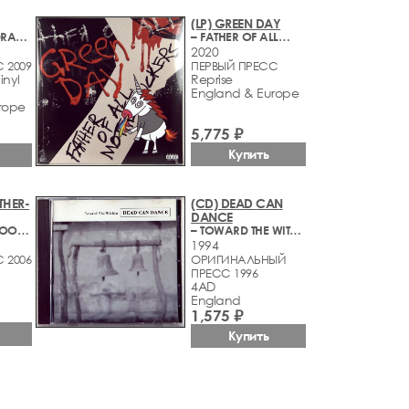
(LP) GREEN DAY
– KILLING THE DRAGON
– FATHER OF ALL…
2020
 2009
ПЕРВЫЙ ПРЕСС
inyl
Reprise
England & Europe
rope
5,775 ₽
Купить
THER-
(CD) DEAD CAN
DANCE
– LA BOOGA ROOGA
– TOWARD THE WITHIN
1994
 2006
ОРИГИНАЛЬНЫЙ
ПРЕСС 1996
4AD
England
1,575 ₽
Купить