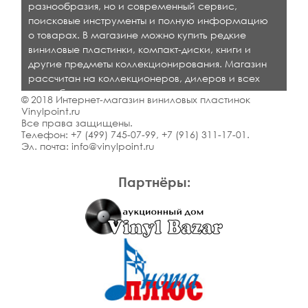
разнообразия, но и современный сервис,
поисковые инструменты и полную информацию
о товарах. В магазине можно купить редкие
виниловые пластинки, компакт-диски, книги и
другие предметы коллекционирования. Магазин
рассчитан на коллекционеров, дилеров и всех
кто любит качественную музыку.
© 2018 Интернет-магазин виниловых пластинок
Vinylpoint.ru
Все права защищены.
Телефон:
+7 (499) 745-07-99
,
+7 (916) 311-17-01
.
Эл. почта:
info@vinylpoint.ru
Партнёры: