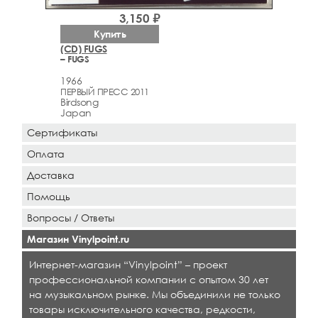
3,150 ₽
Купить
(CD) FUGS
– FUGS
1966
ПЕРВЫЙ ПРЕСС 2011
Birdsong
Japan
Сертификаты
Оплата
Доставка
Помощь
Вопросы / Ответы
Магазин Vinylpoint.ru
Интернет-магазин “Vinylpoint” – проект
профессиональной компании с опытом 30 лет
на музыкальном рынке. Мы объединили не только
товары исключительного качества, редкости,