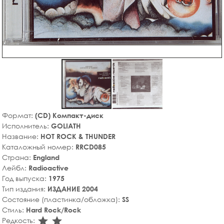
Формат:
(CD) Компакт-диск
Исполнитель:
GOLIATH
Название:
HOT ROCK & THUNDER
Каталожный номер:
RRCD085
Страна:
England
Лейбл:
Radioactive
Год выпуска:
1975
Тип издания:
ИЗДАНИЕ 2004
Состояние (пластинка/обложка):
SS
Стиль:
Hard Rock/Rock
star_rate
star_rate
Редкость: