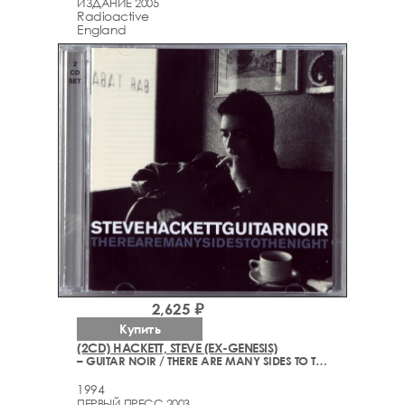
ИЗДАНИЕ 2005
Radioactive
England
2,625 ₽
Купить
(2CD) HACKETT, STEVE (EX-GENESIS)
– GUITAR NOIR / THERE ARE MANY SIDES TO THE NIGHT (1993-1994)
1994
ПЕРВЫЙ ПРЕСС 2003