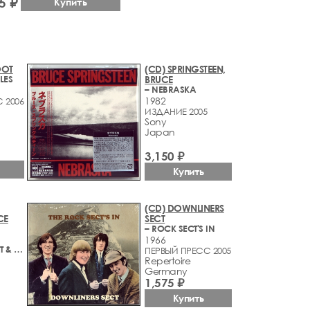
5 ₽
Купить
OOT
(CD) SPRINGSTEEN,
LES
BRUCE
– NEBRASKA
1982
 2006
ИЗДАНИЕ 2005
Sony
Japan
3,150 ₽
Купить
(CD) DOWNLINERS
CE
SECT
– ROCK SECT'S IN
1966
– BECK, BOGERT & APPICE
ПЕРВЫЙ ПРЕСС 2005
Repertoire
Germany
1,575 ₽
Купить