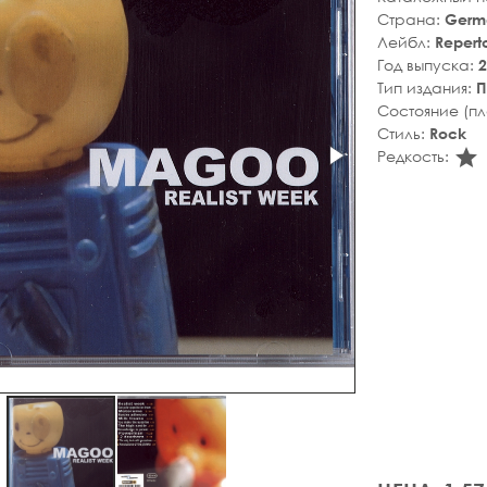
Страна:
Germ
Лейбл:
Reperto
Год выпуска:
2
Тип издания:
П
Состояние (п
Стиль:
Rock
s
Редкость: