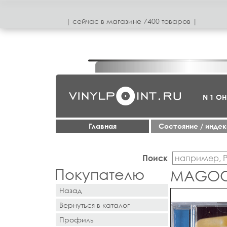
| сeйчас в магазинe 7400 товаров |
N 1 О
Главная
Cостояние / инде
Поиск
Покупателю
MAGOO 
Назад
Вернуться в каталог
Профиль