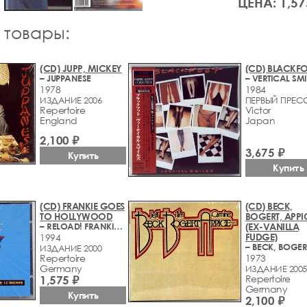
ЦЕНА: 1,57
 товары:
(CD) JUPP, MICKEY
(CD) BLACKF
– JUPPANESE
– VERTICAL SMI
1978
1984
ИЗДАНИЕ 2006
ПЕРВЫЙ ПРЕСС
Repertoire
Victor
England
Japan
2,100 ₽
3,675 ₽
Купить
Купить
(CD) FRANKIE GOES
(CD) BECK,
TO HOLLYWOOD
BOGERT, APPI
– RELOAD! FRANKIE: THE WHOLE 12 INCHES
(EX-VANILLA
FUDGE)
1994
ИЗДАНИЕ 2000
Repertoire
1973
Germany
ИЗДАНИЕ 2005
1,575 ₽
Repertoire
Germany
Купить
2,100 ₽