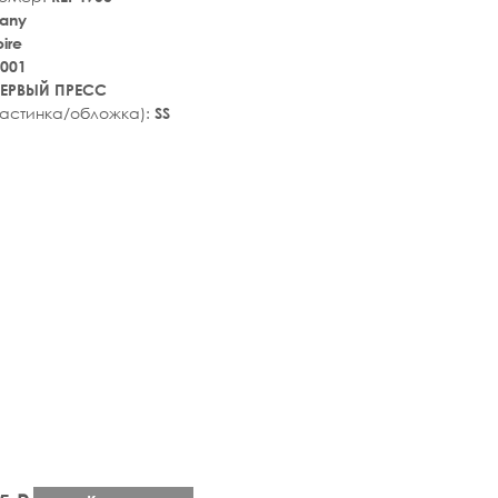
any
ire
001
ЕРВЫЙ ПРЕСС
ластинка/обложка):
SS
tar_rate