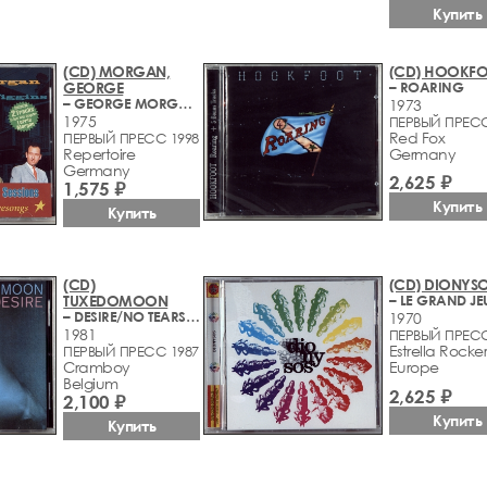
Купить
(CD) MORGAN,
(CD) HOOKF
GEORGE
– ROARING
– GEORGE MORGAN MEETS LITTLE ROY WIGGINS (1957-1975)
1973
1975
ПЕРВЫЙ ПРЕСС
Red Fox
ПЕРВЫЙ ПРЕСС 1998
Repertoire
Germany
Germany
2,625 ₽
1,575 ₽
Купить
Купить
(CD)
(CD) DIONYS
TUXEDOMOON
– LE GRAND JE
– DESIRE/NO TEARS (1976-1981)
1970
1981
ПЕРВЫЙ ПРЕСС
Estrella Rocke
ПЕРВЫЙ ПРЕСС 1987
Cramboy
Europe
Belgium
2,625 ₽
2,100 ₽
Купить
Купить