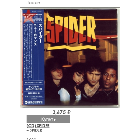
Japan
3,675 ₽
Купить
(CD) SPIDER
– SPIDER
1980