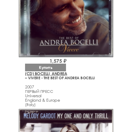
1,575 ₽
Купить
(CD) BOCELLI, ANDREA
– VIVERE - THE BEST OF ANDREA BOCELLI
2007
ПЕРВЫЙ ПРЕСС
Universal
England & Europe
(Italy)