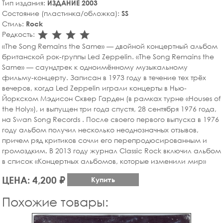
Тип издания:
ИЗДАНИЕ 2003
Состояние (пластинка/обложка):
SS
Стиль:
Rock
star_rate
star_rate
star_rate
star_rate
Редкость:
«The Song Remains the Same» — двойной концертный альбом
британской рок-группы Led Zeppelin. «The Song Remains the
Same» — саундтрек к одноимённому музыкальному
фильму-концерту. Записан в 1973 году в течение тех трёх
вечеров, когда Led Zeppelin играли концерты в Нью-
Йоркском Мэдисон Сквер Гарден (в рамках турне «Houses of
the Holy»), и выпущен три года спустя, 28 сентября 1976 года,
на Swan Song Records . После своего первого выпуска в 1976
году альбом получил несколько неоднозначных отзывов,
причем ряд критиков сочли его перепродюсированным и
громоздким. В 2013 году журнал Classic Rock включил альбом
в список «Концертных альбомов, которые изменили мир»
ЦЕНА: 4,200 ₽
Купить
Похожие товары: