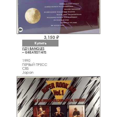
videocam
3,150 ₽
Купить
(LD) BANGLES
– GREATEST HITS
1990
ПЕРВЫЙ ПРЕСС
CBS
Japan