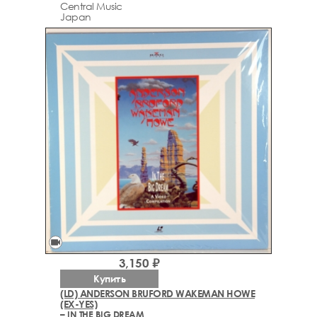
Central Music
Japan
videocam
3,150 ₽
Купить
(LD) ANDERSON BRUFORD WAKEMAN HOWE
(EX-YES)
– IN THE BIG DREAM