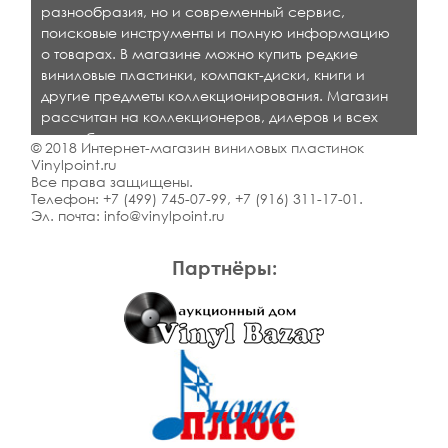
разнообразия, но и современный сервис,
поисковые инструменты и полную информацию
о товарах. В магазине можно купить редкие
виниловые пластинки, компакт-диски, книги и
другие предметы коллекционирования. Магазин
рассчитан на коллекционеров, дилеров и всех
кто любит качественную музыку.
© 2018 Интернет-магазин виниловых пластинок
Vinylpoint.ru
Все права защищены.
Телефон:
+7 (499) 745-07-99
,
+7 (916) 311-17-01
.
Эл. почта:
info@vinylpoint.ru
Партнёры: