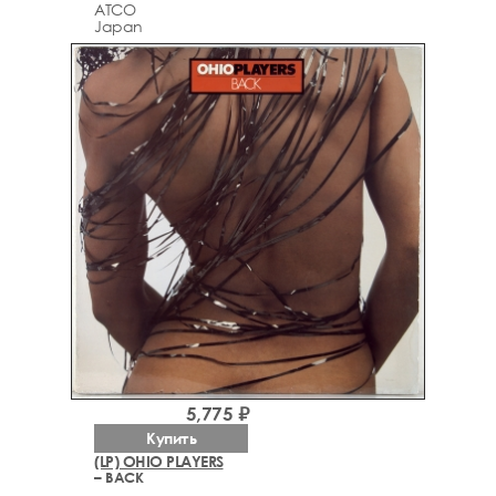
ATCO
Japan
5,775 ₽
Купить
(LP) OHIO PLAYERS
– BACK