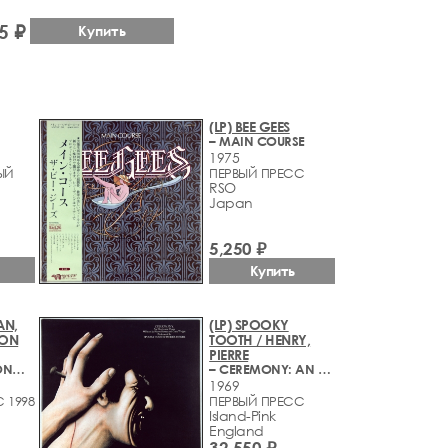
5 ₽
Купить
(LP) BEE GEES
– MAIN COURSE
1975
ЫЙ
ПЕРВЫЙ ПРЕСС
RSO
Japan
5,250 ₽
Купить
AN,
(LP) SPOOKY
RON
TOOTH / HENRY,
PIERRE
– MODERN PHONOGRAPHY/SENDING OUT SIGNALS (1978-1982)
– CEREMONY: AN ELECTRONIC MASS
1969
 1998
ПЕРВЫЙ ПРЕСС
Island-Pink
England
32,550 ₽