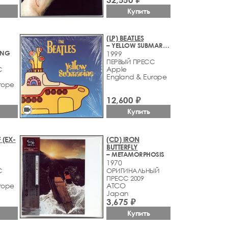
Купить
(LP) BEATLES
– YELLOW SUBMARINE SONGTRACK
ANG
1999
ПЕРВЫЙ ПРЕСС
Apple
С
England & Europe
rope
12,600 ₽
videocam
Купить
F (EX-
(CD) IRON
BUTTERFLY
– METAMORPHOSIS
1970
С
ОРИГИНАЛЬНЫЙ
ПРЕСС 2009
rope
ATCO
Japan
3,675 ₽
Купить