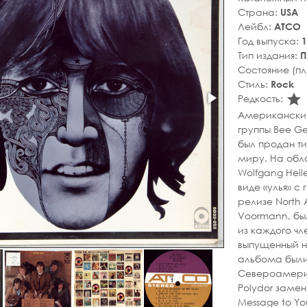
Страна:
USA
Лейбл:
ATCO
Год выпуска:
1
Тип издания:
П
Состояние (п
Стиль:
Rock
s
Редкость:
Американский
группы Bee Ge
был продан т
миру. На обл
Wolfgang Hei
виде «улья» с
релизе North
Voormann, бы
из каждого чл
выпущенный н
альбома были
Североамери
Polydor замен
Message to Yo