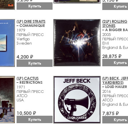
Купить
Купить
(LP) DIRE STRAITS
(2LP) ROLLING
– COMMUNIQUE
STONES
– A BIGGER B
1979
2005
ПЕРВЫЙ ПРЕСС
Vertigo
ПЕРВЫЙ ПРЕС
Sweden
EMI
England & Eu
28,875 ₽
4,200 ₽
Купить
Купить
(LP) CACTUS
(LP) BECK, JEF
– RESTRICTIONS
YARDBIRDS)
– LOUD HAILER
1971
2016
ПЕРВЫЙ ПРЕСС
ATCO
ПЕРВЫЙ ПРЕС
USA
ATCO
England & Eu
10,500 ₽
7,875 ₽
Купить
Купить