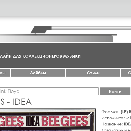
НЛАЙН ДЛЯ КОЛЛЕКЦИОНЕРОВ МУЗЫКИ
ксы
Лейблы
Стили
О
Найти
S - IDEA
Формат:
(LP)
Исполнитель:
Название:
IDE
Каталожный 