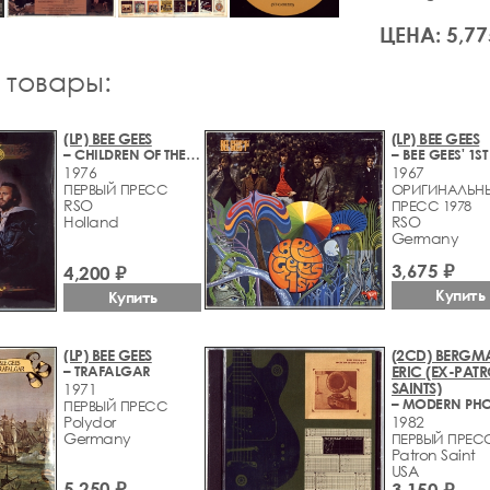
ЦЕНА: 5,77
 товары:
(LP) BEE GEES
(LP) BEE GEES
– CHILDREN OF THE WORLD
– BEE GEES' 1ST
1976
1967
ПЕРВЫЙ ПРЕСС
ОРИГИНАЛЬН
RSO
ПРЕСС 1978
Holland
RSO
Germany
3,675 ₽
4,200 ₽
Купить
Купить
(LP) BEE GEES
(2CD) BERGM
– TRAFALGAR
ERIC (EX-PAT
SAINTS)
1971
ПЕРВЫЙ ПРЕСС
Polydor
1982
Germany
ПЕРВЫЙ ПРЕСС
Patron Saint
USA
5,250 ₽
3,150 ₽