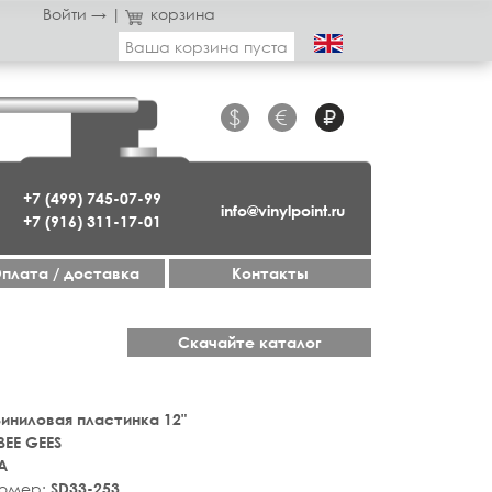
Войти →
|
корзина
Ваша корзина пуста
$
€
₽
+7 (499) 745-07-99
info@vinylpoint.ru
+7 (916) 311-17-01
плата / доставка
Контакты
Скачайте каталог
 Виниловая пластинка 12"
BEE GEES
A
номер:
SD33-253