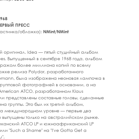
968
ЕРВЫЙ ПРЕСС
ластинка/обложка):
NMint/NMint
tar_rate
 оригинал. Idea — пятый студийный альбом
es. Выпущенный в сентябре 1968 года, альбом
иражом более миллиона копий по всему
ожке релиза Polydor, разработанного
lemann, была изображена неоновая лампочка в
 групповой фотографией в основании, а на
 American ATCO, разработанном Klaus
ли представлены составные головы, сделанные
ена группы. Это был их третий альбом,
а международном уровне — первые два
 выпущены только на австралийском рынке.
канский ATCO LP и южноафриканский LP
или "Such a Shame" на "I've Gotta Get a
u".