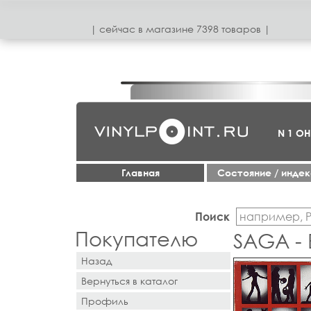
| сeйчас в магазинe 7398 товаров |
N 1 О
Главная
Cостояние / инде
Поиск
Покупателю
SAGA -
Назад
Вернуться в каталог
Профиль