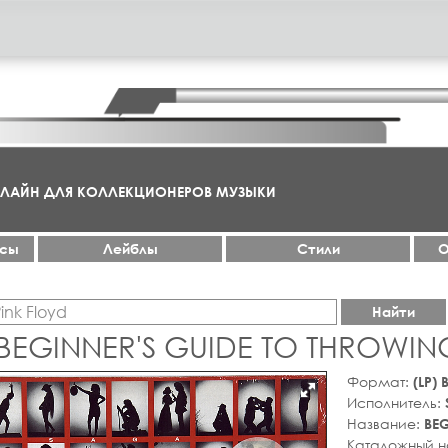
НЛАЙН ДЛЯ КОЛЛЕКЦИОНЕРОВ МУЗЫКИ
ксы
Лейблы
Стили
О
Найти
 BEGINNER'S GUIDE TO THROWIN
Формат:
(LP)
Исполнитель:
Название:
BEG
Каталожный 