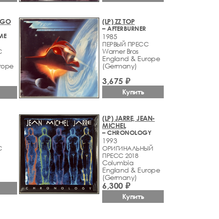
INGO
(LP) ZZ TOP
– AFTERBURNER
IME
1985
ПЕРВЫЙ ПРЕСС
Warner Bros
С
England & Europe
rope
(Germany)
3,675 ₽
Купить
(LP) JARRE, JEAN-
MICHEL
– CHRONOLOGY
1993
С
ОРИГИНАЛЬНЫЙ
ПРЕСС 2018
Columbia
England & Europe
(Germany)
6,300 ₽
Купить