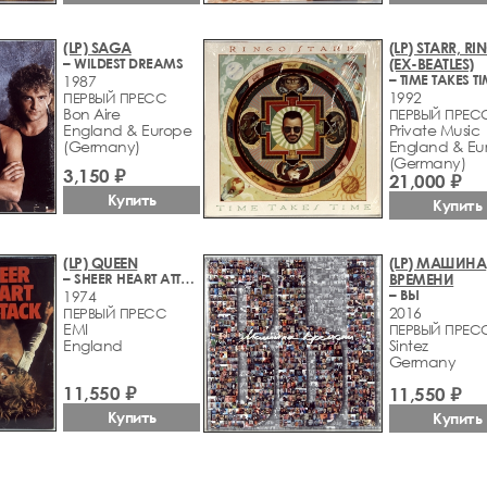
(LP) SAGA
(LP) STARR, R
– WILDEST DREAMS
(EX-BEATLES)
– TIME TAKES T
1987
1992
ПЕРВЫЙ ПРЕСС
Bon Aire
ПЕРВЫЙ ПРЕС
England & Europe
Private Music
(Germany)
England & Eu
(Germany)
3,150 ₽
21,000 ₽
Купить
Купить
(LP) QUEEN
(LP) МАШИНА
– SHEER HEART ATTACK
ВРЕМЕНИ
– ВЫ
1974
2016
ПЕРВЫЙ ПРЕСС
EMI
ПЕРВЫЙ ПРЕС
England
Sintez
Germany
11,550 ₽
11,550 ₽
Купить
Купить