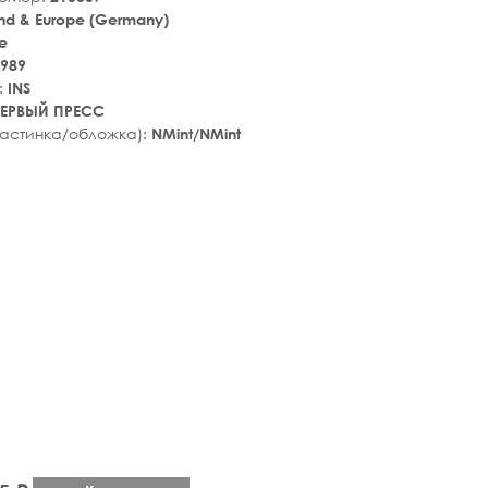
nd & Europe (Germany)
e
989
:
INS
ЕРВЫЙ ПРЕСС
ластинка/обложка):
NMint/NMint