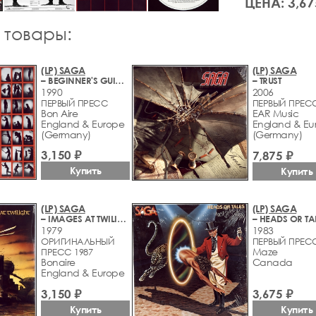
ЦЕНА: 3,67
 товары:
(LP) SAGA
(LP) SAGA
– BEGINNER'S GUIDE TO THROWING SHAPES
– TRUST
1990
2006
ПЕРВЫЙ ПРЕСС
ПЕРВЫЙ ПРЕС
Bon Aire
EAR Music
England & Europe
England & Eu
(Germany)
(Germany)
3,150 ₽
7,875 ₽
Купить
Купить
(LP) SAGA
(LP) SAGA
– IMAGES AT TWILIGHT
– HEADS OR TA
1979
1983
ОРИГИНАЛЬНЫЙ
ПЕРВЫЙ ПРЕС
Maze
ПРЕСС 1987
Bonaire
Canada
England & Europe
3,675 ₽
3,150 ₽
Купить
Купить