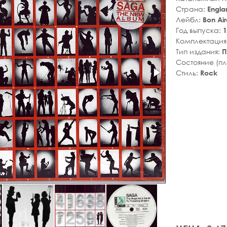
Страна:
Engla
Лейбл:
Bon Air
Год выпуска:
1
Комплектация
Тип издания:
П
Состояние (п
Стиль:
Rock