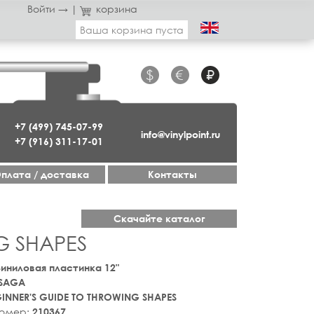
Войти →
|
корзина
Ваша корзина пуста
$
€
₽
+7 (499) 745-07-99
info@vinylpoint.ru
+7 (916) 311-17-01
плата / доставка
Контакты
Скачайте каталог
G SHAPES
 Виниловая пластинка 12"
SAGA
INNER'S GUIDE TO THROWING SHAPES
номер:
210367