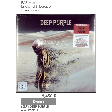
EAR Music
England & Europe
(Germany)
9,450 ₽
Купить
(2LP) DEEP PURPLE
– WHOOSH!