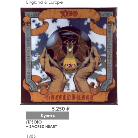
England & Europe
5,250 ₽
Купить
(LP) DIO
– SACRED HEART
1985