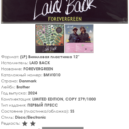
Формат:
(LP) Виниловая пластинка 12"
Исполнитель:
LAID BACK
Название:
FOREVERGREEN
Каталожный номер:
BMVI010
Страна:
Danmark
Лейбл:
Brother
Год выпуска:
2024
Комплектация:
LIMITED EDITION, COPY 279/1000
Тип издания:
ПЕРВЫЙ ПРЕСС
Состояние (пластинка/обложка):
SS
Стиль:
Disco/Electronic
star_rate
star_rate
Редкость: