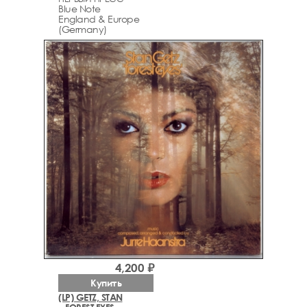
Blue Note
England & Europe
(Germany)
4,200 ₽
Купить
(LP) GETZ, STAN
– FOREST EYES