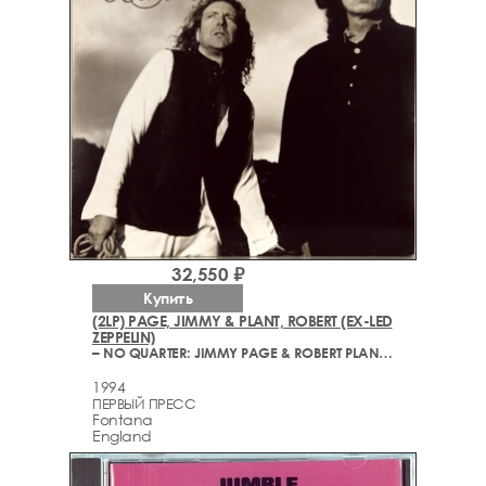
32,550 ₽
Купить
(2LP) PAGE, JIMMY & PLANT, ROBERT (EX-LED
ZEPPELIN)
– NO QUARTER: JIMMY PAGE & ROBERT PLANT UNLEDDED
1994
ПЕРВЫЙ ПРЕСС
Fontana
England