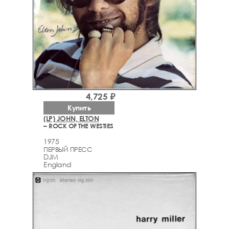
4,725 ₽
Купить
(LP) JOHN, ELTON
– ROCK OF THE WESTIES
1975
ПЕРВЫЙ ПРЕСС
DJM
England