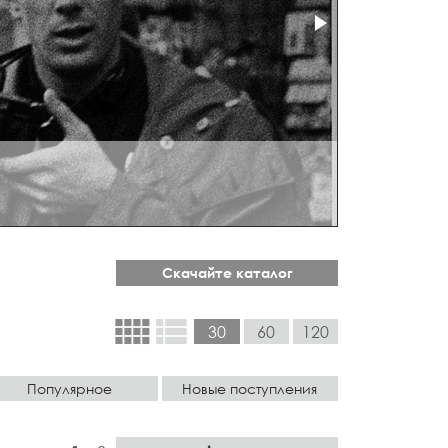
Скачайте каталог
view_comfy
view_list
30
60
120
Популярное
Новые поступления