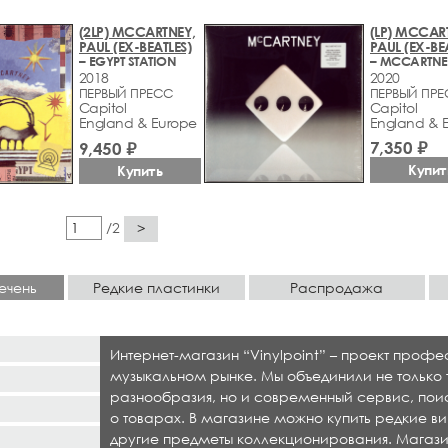
(2LP) MCCARTNEY,
(LP) MCCAR
PAUL (EX-BEATLES)
PAUL (EX-BE
– EGYPT STATION
– MCCARTNEY
2018
2020
ПЕРВЫЙ ПРЕСС
ПЕРВЫЙ ПР
Capitol
Capitol
England & Europe
England & 
7,350 ₽
9,450 ₽
Купит
Купить
/2
>
ечень
Редкие пластинки
Распродажа
Интернет-магазин “Vinylpoint” – проект проф
музыкальном рынке. Мы объединили не только 
разнообразия, но и современный сервис, по
о товарах. В магазине можно купить редкие ви
другие предметы коллекционирования. Магази