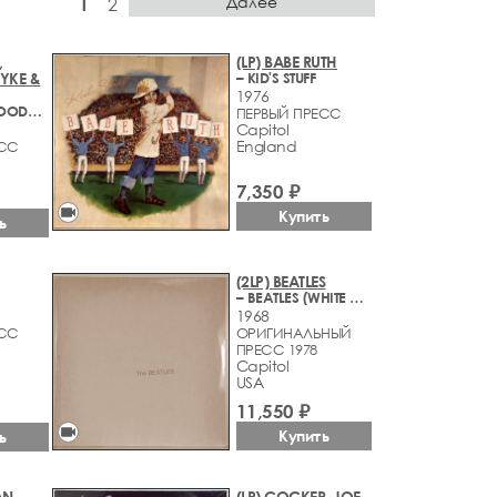
Далее
1
2
,
(LP) BABE RUTH
YKE &
– KID'S STUFF
1976
– WHAT A BLOODY LONG DAY IT'S BEEN
ПЕРВЫЙ ПРЕСС
Capitol
England
ЕСС
7,350 ₽
videocam
Купить
ь
(2LP) BEATLES
– BEATLES (WHITE ALBUM)
1968
ЕСС
ОРИГИНАЛЬНЫЙ
ПРЕСС 1978
Capitol
USA
11,550 ₽
videocam
Купить
ь
AN
(LP) COCKER, JOE