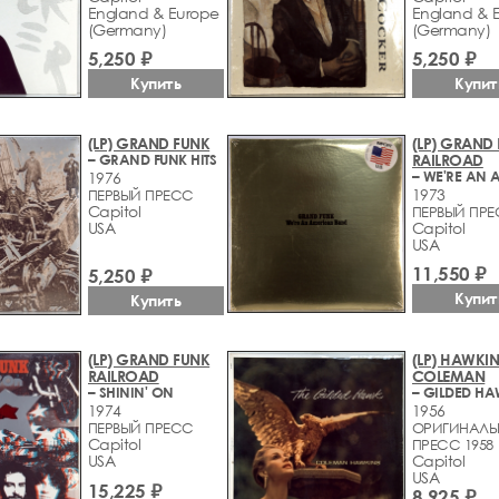
England & Europe
England & 
(Germany)
(Germany)
5,250 ₽
5,250 ₽
Купить
Купит
(LP) GRAND FUNK
(LP) GRAND
– GRAND FUNK HITS
RAILROAD
1976
1973
ПЕРВЫЙ ПРЕСС
Capitol
ПЕРВЫЙ ПР
USA
Capitol
USA
11,550 ₽
5,250 ₽
Купит
Купить
(LP) GRAND FUNK
(LP) HAWKIN
RAILROAD
COLEMAN
– SHININ' ON
– GILDED H
1974
1956
ПЕРВЫЙ ПРЕСС
ОРИГИНАЛЬ
Capitol
ПРЕСС 1958
USA
Capitol
USA
15,225 ₽
8,925 ₽