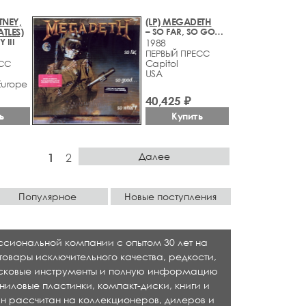
TNEY,
(LP) MEGADETH
ATLES)
– SO FAR, SO GOOD... SO WHAT!
 III
1988
ПЕРВЫЙ ПРЕСС
Capitol
ЕСС
USA
Europe
40,425 ₽
ь
Купить
Далее
1
2
Популярное
Новые поступления
ессиональной компании с опытом 30 лет на
товары исключительного качества, редкости,
исковые инструменты и полную информацию
ниловые пластинки, компакт-диски, книги и
н рассчитан на коллекционеров, дилеров и