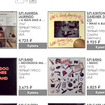
/2
>
(LP) ALMEIDA,
(LP) ASHTON
LAURINDO
GARDNER, D
– A MAN AND A WOMAN
CO
1967
1972
ПЕРВЫЙ ПРЕСС
Capitol
ПЕРВЫЙ ПР
USA
Capitol
Germany
4,725 ₽
8,925 ₽
Купить
Купит
(LP) BAND
(LP) BANG
– MOONDOG MATINEE
– MUSIC
1973
1973
ПЕРВЫЙ ПРЕСС
ПЕРВЫЙ ПР
Capitol
Capitol
USA
USA
6,825 ₽
3,675 ₽
Купит
Купить
(LP) CALDERA
(LP) CARR, I