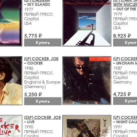
– SKY ISLANDS
WITH NUCLE
1977
1979
ПЕРВЫЙ ПРЕСС
Capitol
ПЕРВЫЙ ПР
USA
Capitol
USA
5,775 ₽
8,925 ₽
Купить
Купит
(LP) COCKER, JOE
(LP) COCKER
– COCKER
1986
1987
ПЕРВЫЙ ПРЕСС
ПЕРВЫЙ ПР
Capitol
Capitol
England & Europe
Germany
(Germany)
4,725 ₽
5,250 ₽
Купит
Купить
(2LP) COCKER, JOE
(LP) COCKER
– LIVE
– NIGHT CAL
1990
1991
ПЕРВЫЙ ПРЕСС
ПЕРВЫЙ ПР
Capitol
Capitol