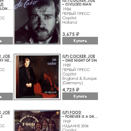
US
– CIVILIZED MAN
– OUT OF THE LONG DARK
1984
ПЕРВЫЙ ПРЕСС
Capitol
ЕСС
Holland
3,675 ₽
ь
Купить
, JOE
(LP) COCKER, JOE
– UNCHAIN MY HEART
– ONE NIGHT OF SIN
1989
ЕСС
ПЕРВЫЙ ПРЕСС
Capitol
England & Europe
(Germany)
4,725 ₽
Купить
ь
, JOE
(LP) FOOD
LS
– FOREVER IS A DREAM
1969
ЕСС
ИЗДАНИЕ 2006
Capitol