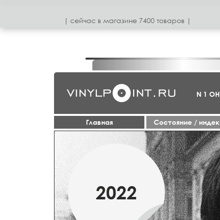
| сeйчас в магазинe 7400 товаров |
N 1 О
Главная
Cостояние / инде
1950-70
2022