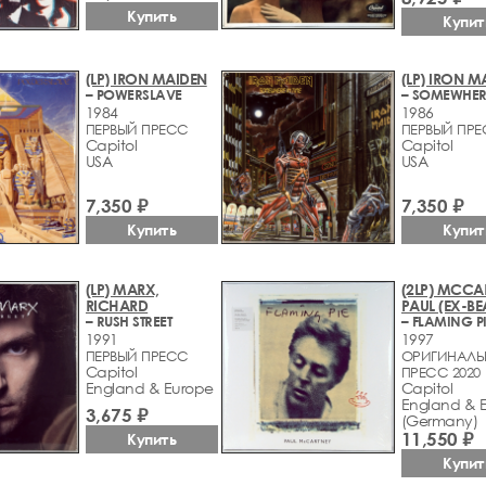
Купить
Купит
(LP) IRON MAIDEN
(LP) IRON M
– POWERSLAVE
1984
1986
ПЕРВЫЙ ПРЕСС
ПЕРВЫЙ ПР
Capitol
Capitol
USA
USA
7,350 ₽
7,350 ₽
Купить
Купит
(LP) MARX,
(2LP) MCCA
RICHARD
PAUL (EX-BE
– RUSH STREET
– FLAMING P
1991
1997
ПЕРВЫЙ ПРЕСС
ОРИГИНАЛЬ
Capitol
ПРЕСС 2020
England & Europe
Capitol
England & 
3,675 ₽
(Germany)
11,550 ₽
Купить
Купит