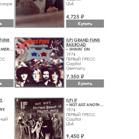
Europe
USA
4,725 ₽
ь
Купить
 FUNK
(LP) GRAND FUNK
RAILROAD
– WE'RE AN AMERICAN BAND
– SHININ' ON
1974
ЕСС
ПЕРВЫЙ ПРЕСС
Capitol
Germany
7,350 ₽
ь
Купить
S,
(LP) IF
– NOT JUST ANOTHER BUNCH OF PRETTY FACES
AWK
1974
ПЕРВЫЙ ПРЕСС
Capitol
НЫЙ
USA
9,450 ₽