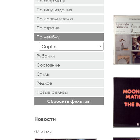
По формату
По типу издания
- Выбор -
По исполнителю
- Выбор -
По стране
- Поиск или выбор -
По лейблу
- Поиск или выбор -
Capitol
Рубрики
Состояние
Стиль
Редкое
Новыe рeлизы
Сбросить фильтры
Новости
07 июля