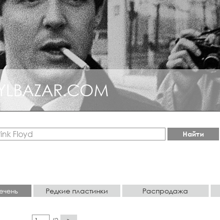
YLBAZAR.COM
КЦИОННЫЙ ДЖАЗ
Найти
ечень
Редкие пластинки
Распродажа