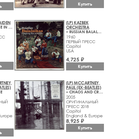
Купить
ь
AIDEN
(LP) KAZBEK
– SOMEWHERE IN TIME
ORCHESTRA
– RUSSIAN BALALAIKAS (РYCCКИE БАЛAЛAЙКИ)
1960
ЕСС
ПЕРВЫЙ ПРЕСС
Capitol
USA
4,725 ₽
ь
Купить
RTNEY,
(LP) MCCARTNEY,
ATLES)
PAUL (EX-BEATLES)
IE
– CHAOS AND CREATION IN THE BACKYARD
2005
НЫЙ
ОРИГИНАЛЬНЫЙ
ПРЕСС 2018
Capitol
Europe
England & Europe
8,925 ₽
Купить
ь