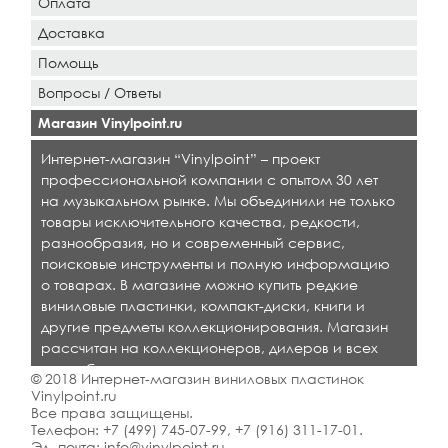
Оплата
Доставка
Помощь
Вопросы / Ответы
Магазин Vinylpoint.ru
Интернет-магазин “Vinylpoint” – проект
профессиональной компании с опытом 30 лет
на музыкальном рынке. Мы объединили не только
товары исключительного качества, редкости,
разнообразия, но и современный сервис,
поисковые инструменты и полную информацию
о товарах. В магазине можно купить редкие
виниловые пластинки, компакт-диски, книги и
другие предметы коллекционирования. Магазин
рассчитан на коллекционеров, дилеров и всех
кто любит качественную музыку.
© 2018 Интернет-магазин виниловых пластинок
Vinylpoint.ru
Все права защищены.
Телефон:
+7 (499) 745-07-99
,
+7 (916) 311-17-01
.
Эл. почта:
info@vinylpoint.ru