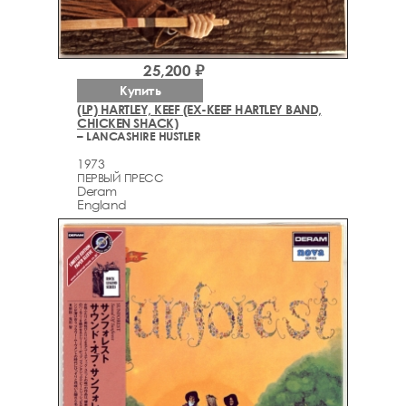
25,200 ₽
Купить
(LP) HARTLEY, KEEF (EX-KEEF HARTLEY BAND,
CHICKEN SHACK)
– LANCASHIRE HUSTLER
1973
ПЕРВЫЙ ПРЕСС
Deram
England