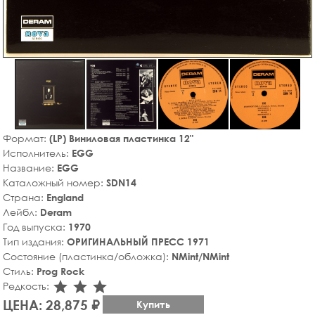
Формат:
(LP) Виниловая пластинка 12"
Исполнитель:
EGG
Название:
EGG
Каталожный номер:
SDN14
Страна:
England
Лейбл:
Deram
Год выпуска:
1970
Тип издания:
ОРИГИНАЛЬНЫЙ ПРЕСС 1971
Состояние (пластинка/обложка):
NMint/NMint
Стиль:
Prog Rock
star_rate
star_rate
star_rate
Редкость:
ЦЕНА: 28,875 ₽
Купить