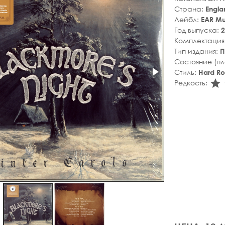
Страна:
Engla
Лейбл:
EAR Mu
Год выпуска:
2
Комплектация
Тип издания:
П
Состояние (п
Стиль:
Hard R
s
Редкость: