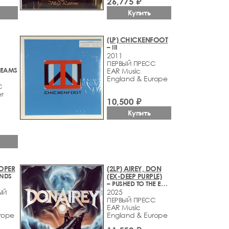
26,775 ₽
Купить
(LP) CHICKENFOOT
– III
2011
ПЕРВЫЙ ПРЕСС
REAMS
EAR Music
England & Europe
С
r
10,500 ₽
Купить
OOPER
(2LP) AIREY, DON
ONDS
(EX-DEEP PURPLE)
– PUSHED TO THE EDGE
2025
ЫЙ
ПЕРВЫЙ ПРЕСС
EAR Music
rope
England & Europe