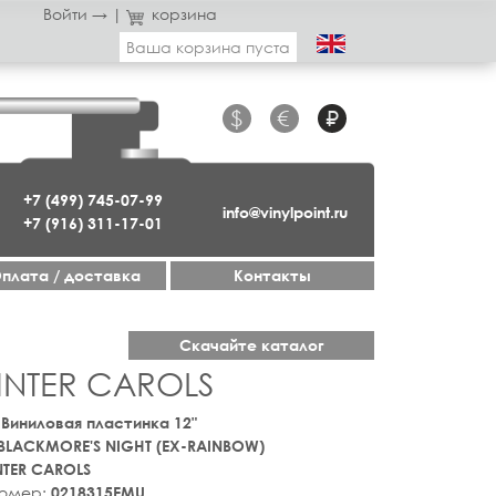
Войти →
|
корзина
Ваша корзина пуста
$
€
₽
+7 (499) 745-07-99
info@vinylpoint.ru
+7 (916) 311-17-01
плата / доставка
Контакты
Скачайте каталог
INTER CAROLS
) Виниловая пластинка 12"
BLACKMORE'S NIGHT (EX-RAINBOW)
NTER CAROLS
номер:
0218315EMU