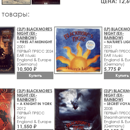
ЦЕНА: 12,6
 товары:
(2LP) BLACKMORE'S
(LP) BLACKMO
NIGHT (EX-
NIGHT (EX-
RAINBOW)
RAINBOW)
– FIRES AT MIDNIGHT
– NATURE'S LIG
2001
2021
ПЕРВЫЙ ПРЕСС 2024
ПЕРВЫЙ ПРЕС
EAR Music
EAR Music
England & Europe
England & Eu
(Germany)
(Germany)
10,500 ₽
5,775 ₽
Купить
Купить
(2LP) BLACKMORE'S
(2LP) BLACKM
NIGHT (EX-
NIGHT (EX-
RAINBOW)
RAINBOW)
– A KNIGHT IN YORK
– SECRET VOY
2012
2008
ПЕРВЫЙ ПРЕСС
ПЕРВЫЙ ПРЕС
Sony
Steamhamme
England & Europe
England & Eu
11,550 ₽
(Germany)