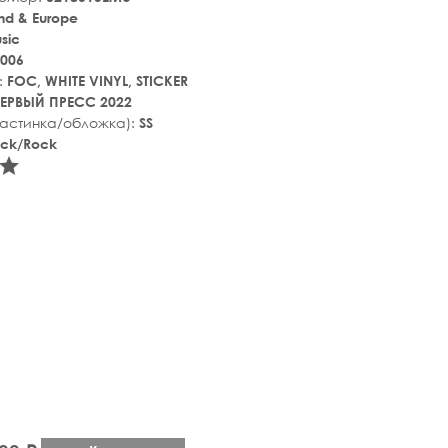
nd & Europe
sic
006
:
FOC, WHITE VINYL, STICKER
ЕРВЫЙ ПРЕСС 2022
ластинка/обложка):
SS
ock/Rock
tar_rate
star_rate