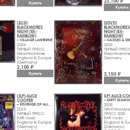
23,100 ₽
Купить
Купить
(2CD)
(2DVD)
BLACKMORE'S
BLACKMORE'S
NIGHT (EX-
NIGHT (EX-
RAINBOW)
RAINBOW)
– VILLAGE LANTERNE
– CASTLES & D
2006
2005
ПЕРВЫЙ ПРЕСС
ПЕРВЫЙ ПРЕС
Steamhammer
Steamhamme
England & Europe
Germany
(Germany)
2,100 ₽
Купить
3,150 ₽
Купить
(2LP) ALICE
(LP) ALICE C
COOPER
– DIRTY DIAM
– REVENGE OF ALICE COOPER
2005
2025
ОРИГИНАЛЬН
ПЕРВЫЙ ПРЕСС
ПРЕСС 2020
EAR Music
EAR Music
England & Europe
England & Eu
(Germany)
(Germany)