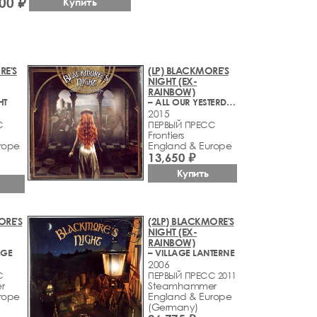
00 ₽
Купить
RE'S
(LP) BLACKMORE'S
NIGHT (EX-
RAINBOW)
HT
– ALL OUR YESTERDAYS
2015
С
ПЕРВЫЙ ПРЕСС
Frontiers
rope
England & Europe
13,650 ₽
Купить
ORE'S
(2LP) BLACKMORE'S
NIGHT (EX-
RAINBOW)
AGE
– VILLAGE LANTERNE
2006
С
ПЕРВЫЙ ПРЕСС 2011
r
Steamhammer
rope
England & Europe
(Germany)