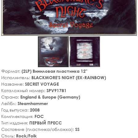
Формат:
(2LP) Виниловая пластинка 12"
Исполнитель:
BLACKMORE'S NIGHT (EX-RAINBOW)
Название:
SECRET VOYAGE
Каталожный номер:
SPV91781
Страна:
England & Europe (Germany)
Лейбл:
Steamhammer
Год выпуска:
2008
Комплектация:
FOC
Тип издания:
ПЕРВЫЙ ПРЕСС
Состояние (пластинка/обложка):
SS
Стиль:
Rock/Folk