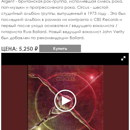
Argent - британская рок-группа, исполнявшая смесь рока,
поп-музыки и прогрессивного рока. Circus - шестой
студийный альбом группы, выпущенный в 1975 году . Это был
последний альбом в рамках их контракта с CBS Records и
первый после ухода основателя / ведущего вокалиста /
гитариста Russ Ballard. Новый ведущий вокалист John Verity
был добавлен по рекомендации Ballard.
ЦЕНА: 5,250 ₽
Купить