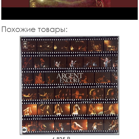
Похожие товары:
videocam
6,825 ₽