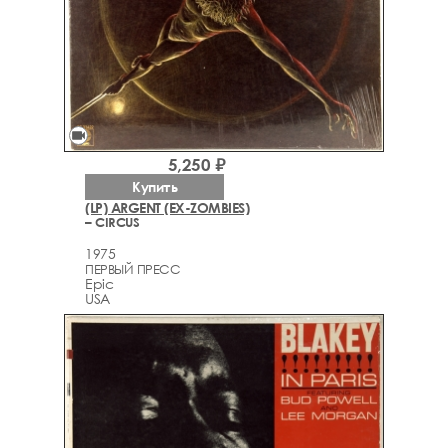
videocam
5,250 ₽
Купить
(LP) ARGENT (EX-ZOMBIES)
– CIRCUS
1975
ПЕРВЫЙ ПРЕСС
Epic
USA