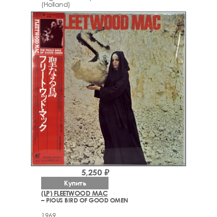
(Holland)
5,250 ₽
Купить
(LP) FLEETWOOD MAC
– PIOUS BIRD OF GOOD OMEN
1969