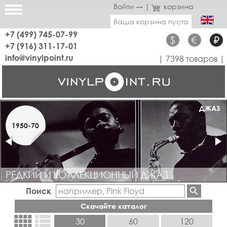
Войти →
|
корзина
Ваша корзина пуста
+7 (499) 745-07-99
$
€
₽
+7 (916) 311-17-01
info@vinylpoint.ru
| 7398 товаров |
РЕДКОЕ
ДЖАЗ
1950-70
1960-70
РЕДКИЙ И КОЛЛЕКЦИОННЫЙ ДЖАЗ
КОЛЛЕКЦИОННЫЙ ПРОГ, РОК, БЛЮЗ, ДИСКО, ПОП
Поиск
Скачайте каталог
view_comfy
view_list
30
60
120