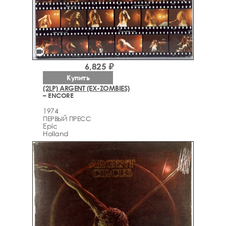
videocam
6,825 ₽
Купить
(2LP) ARGENT (EX-ZOMBIES)
– ENCORE
1974
ПЕРВЫЙ ПРЕСС
Epic
Holland