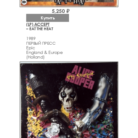
videocam
5,250 ₽
Купить
(LP) ACCEPT
– EAT THE HEAT
1989
ПЕРВЫЙ ПРЕСС
Epic
England & Europe
(Holland)