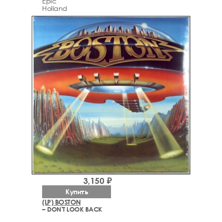
Epic
Holland
3,150 ₽
Купить
(LP) BOSTON
– DON'T LOOK BACK