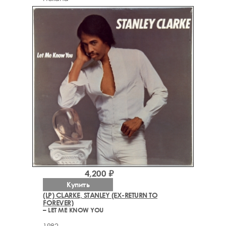
4,200 ₽
Купить
(LP) CLARKE, STANLEY (EX-RETURN TO
FOREVER)
– LET ME KNOW YOU
1982