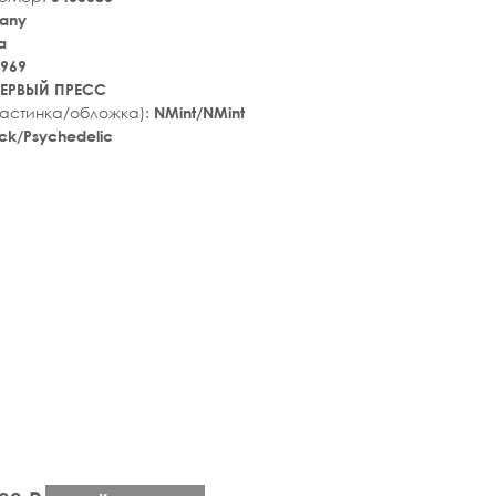
any
a
969
ЕРВЫЙ ПРЕСС
ластинка/обложка):
NMint/NMint
ck/Psychedelic
tar_rate