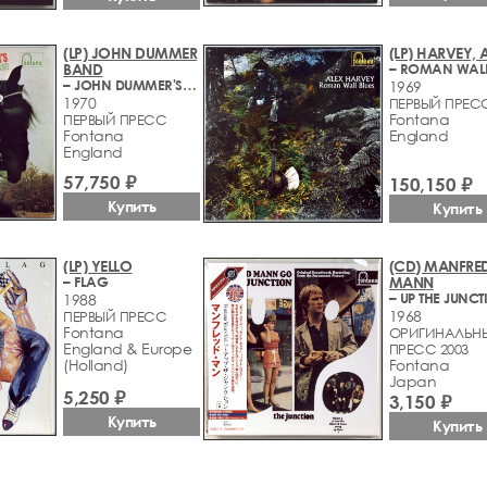
(LP) JOHN DUMMER
(LP) HARVEY, 
BAND
– JOHN DUMMER'S FAMOUS MUSIC BAND
1969
1970
ПЕРВЫЙ ПРЕС
Fontana
ПЕРВЫЙ ПРЕСС
Fontana
England
England
57,750 ₽
150,150 ₽
Купить
Купить
(LP) YELLO
(CD) MANFRE
– FLAG
MANN
– UP THE JUNC
1988
1968
ПЕРВЫЙ ПРЕСС
Fontana
ОРИГИНАЛЬН
England & Europe
ПРЕСС 2003
(Holland)
Fontana
Japan
5,250 ₽
3,150 ₽
Купить
Купить