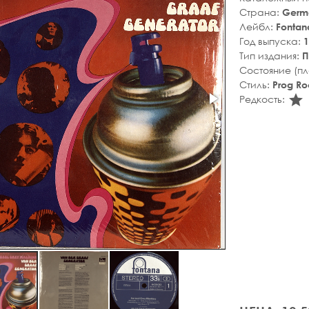
Страна:
Germ
Лейбл:
Fontan
Год выпуска:
1
Тип издания:
П
Состояние (п
Стиль:
Prog Ro
s
Редкость: