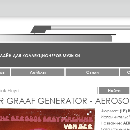
НЛАЙН ДЛЯ КОЛЛЕКЦИОНЕРОВ МУЗЫКИ
ксы
Лейблы
Стили
О
Найти
R GRAAF GENERATOR - AEROSO
Формат:
(LP)
Исполнитель:
Название:
AE
Каталожный 