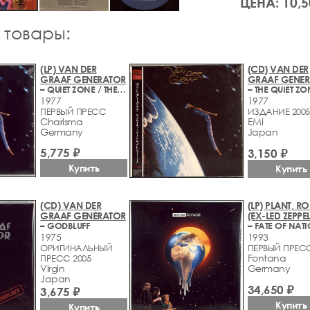
ЦЕНА: 10,5
 товары:
(LP) VAN DER
(CD) VAN DER
GRAAF GENERATOR
GRAAF GENE
– QUIET ZONE / THE PLEASURE DOME
1977
1977
ПЕРВЫЙ ПРЕСС
ИЗДАНИЕ 2005
Charisma
EMI
Germany
Japan
5,775 ₽
3,150 ₽
Купить
Купить
(CD) VAN DER
(LP) PLANT, RO
GRAAF GENERATOR
(EX-LED ZEPPEL
– GODBLUFF
– FATE OF NAT
1975
1993
ОРИГИНАЛЬНЫЙ
ПЕРВЫЙ ПРЕС
Fontana
ПРЕСС 2005
Virgin
Germany
Japan
34,650 ₽
3,675 ₽
Купить
Купить