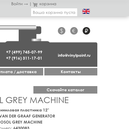
Войти →
|
корзина
Ваша корзина пуста
$
€
₽
+7 (499) 745-07-99
info@vinylpoint.ru
+7 (916) 311-17-01
плата / доставка
Контакты
Скачайте каталог
L GREY MACHINE
 Виниловая пластинка 12"
VAN DER GRAAF GENERATOR
ROSOL GREY MACHINE
номер:
6430083