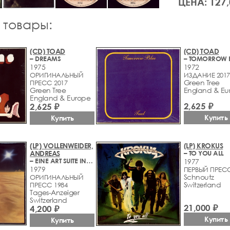
ЦЕНА: 127,
 товары:
(CD) TOAD
(CD) TOAD
– DREAMS
– TOMORROW 
1975
1972
ОРИГИНАЛЬНЫЙ
ИЗДАНИЕ 2017
Green Tree
ПРЕСС 2017
Green Tree
England & Eu
England & Europe
2,625 ₽
2,625 ₽
Купить
Купить
(LP) VOLLENWEIDER,
(LP) KROKUS
ANDREAS
– TO YOU ALL
– EINE ART SUITE IN XIII TEILEN
1977
1979
ПЕРВЫЙ ПРЕС
Schnoutz
ОРИГИНАЛЬНЫЙ
Switzerland
ПРЕСС 1984
Tages-Anzeiger
Switzerland
21,000 ₽
4,200 ₽
Купить
Купить