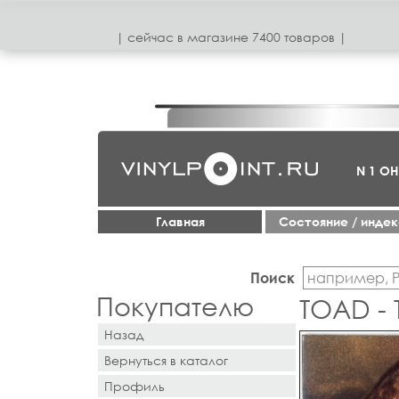
| сeйчас в магазинe 7400 товаров |
N 1 О
Главная
Cостояние / инде
Поиск
Покупателю
TOAD -
Назад
Вернуться в каталог
Профиль