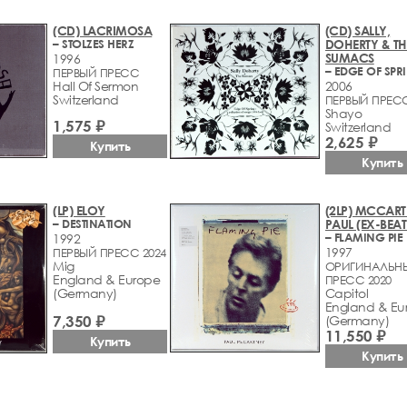
(CD) LACRIMOSA
(CD) SALLY,
– STOLZES HERZ
DOHERTY & TH
SUMACS
1996
ПЕРВЫЙ ПРЕСС
Hall Of Sermon
2006
Switzerland
ПЕРВЫЙ ПРЕС
Shayo
1,575 ₽
Switzerland
2,625 ₽
Купить
Купить
(LP) ELOY
(2LP) MCCART
– DESTINATION
PAUL (EX-BEAT
– FLAMING PIE
1992
1997
ПЕРВЫЙ ПРЕСС 2024
Mig
ОРИГИНАЛЬН
England & Europe
ПРЕСС 2020
(Germany)
Capitol
England & Eu
7,350 ₽
(Germany)
11,550 ₽
Купить
Купить