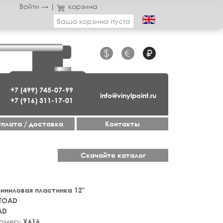
Войти →
|
корзина
Ваша корзина пуста
$
€
₽
+7 (499) 745-07-99
info@vinylpoint.ru
+7 (916) 311-17-01
плата / доставка
Контакты
Скачайте каталог
 Виниловая пластинка 12"
TOAD
AD
номер:
X616