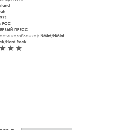
erland
jah
971
:
FOC
ЕРВЫЙ ПРЕСС
ластинка/обложка):
NMint/NMint
ck/Hard Rock
tar_rate
star_rate
star_rate
star_rate