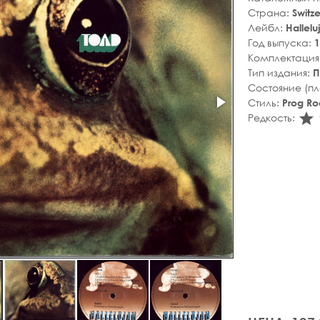
Страна:
Switz
Лейбл:
Hallelu
Год выпуска:
1
Комплектация
Тип издания:
П
Состояние (п
Стиль:
Prog Ro
s
Редкость: