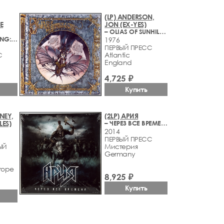
(LP) ANDERSON,
E
JON (EX-YES)
– OLIAS OF SUNHILLOW
– EDGE OF SPRING: A COLLECTION OF SONGS (1995-2005)
1976
ПЕРВЫЙ ПРЕСС
Atlantic
С
England
4,725 ₽
Купить
NEY,
(2LP) АРИЯ
LES)
– ЧЕРЕЗ ВСЕ ВРЕМЕНА
2014
ПЕРВЫЙ ПРЕСС
Мистерия
ЫЙ
Germany
rope
8,925 ₽
Купить