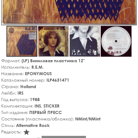
Формат:
(LP) Виниловая пластинка 12"
Исполнитель:
R.E.M.
Название:
EPONYMOUS
Каталожный номер:
ILP4631471
Страна:
Holland
Лейбл:
IRS
Год выпуска:
1988
Комплектация:
INS, STICKER
Тип издания:
ПЕРВЫЙ ПРЕСС
Состояние (пластинка/обложка):
NMint/NMint
Стиль:
Alternative Rock
star_rate
Редкость: