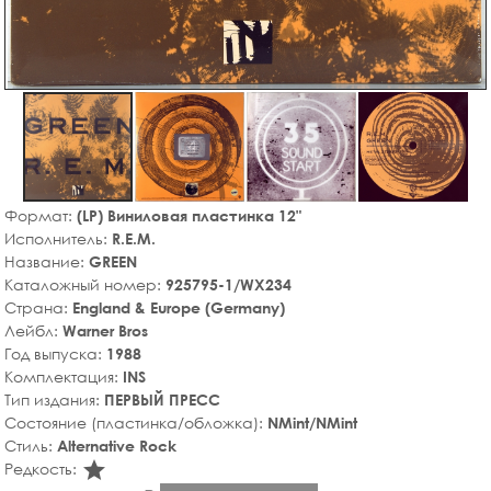
Формат:
(LP) Виниловая пластинка 12"
Исполнитель:
R.E.M.
Название:
GREEN
Каталожный номер:
925795-1/WX234
Страна:
England & Europe (Germany)
Лейбл:
Warner Bros
Год выпуска:
1988
Комплектация:
INS
Тип издания:
ПЕРВЫЙ ПРЕСС
Состояние (пластинка/обложка):
NMint/NMint
Стиль:
Alternative Rock
star_rate
Редкость: