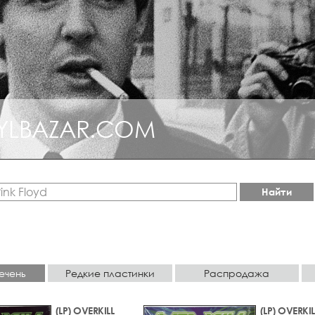
YLBAZAR.COM
Найти
ечень
Редкие пластинки
Распродажа
(LP) OVERKILL
(LP) OVERKIL