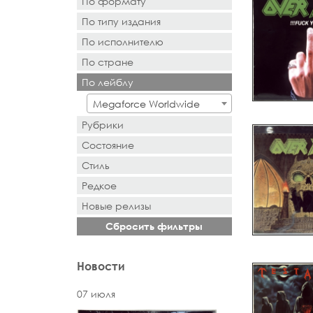
По формату
По типу издания
- Выбор -
По исполнителю
- Выбор -
По стране
- Поиск или выбор -
По лейблу
- Поиск или выбор -
Megaforce Worldwide
Рубрики
Состояние
Стиль
Редкое
Новыe рeлизы
Сбросить фильтры
Новости
07 июля