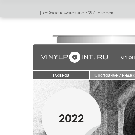
| сeйчас в магазинe 7397 товаров |
N 1 О
Главная
Cостояние / инде
МАРТ
2022
2019