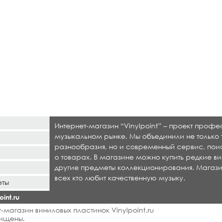
Интернет-магазин “Vinylpoint” – проект проф
музыкальном рынке. Мы объединили не только 
разнообразия, но и современный сервис, по
о товарах. В магазине можно купить редкие ви
другие предметы коллекционирования. Магази
всех кто любит качественную музыку.
еты
int.ru
-магазин виниловых пластинок Vinylpoint.ru
ищены.