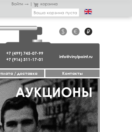
Войти →
|
корзина
Ваша корзина пуста
$
€
₽
+7 (499) 745-07-99
info@vinylpoint.ru
+7 (916) 311-17-01
плата / доставка
Контакты
ГАЗИН ОТКРЫТ
АУКЦИОНЫ