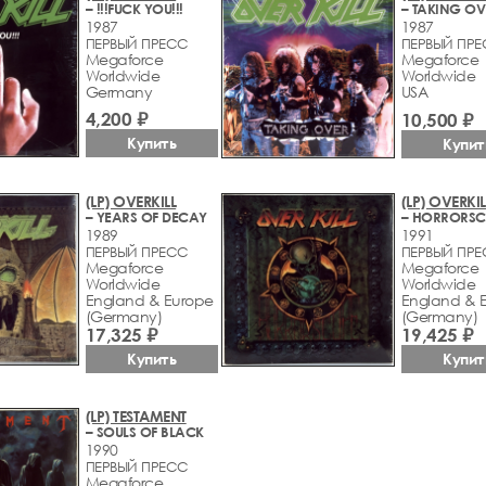
– !!!FUCK YOU!!!
– TAKING OV
1987
1987
ПЕРВЫЙ ПРЕСС
ПЕРВЫЙ ПР
Megaforce
Megaforce
Worldwide
Worldwide
Germany
USA
4,200 ₽
10,500 ₽
Купить
Купит
(LP) OVERKILL
(LP) OVERKIL
– YEARS OF DECAY
– HORRORSC
1989
1991
ПЕРВЫЙ ПРЕСС
ПЕРВЫЙ ПР
Megaforce
Megaforce
Worldwide
Worldwide
England & Europe
England & 
(Germany)
(Germany)
17,325 ₽
19,425 ₽
Купить
Купит
(LP) TESTAMENT
– SOULS OF BLACK
1990
ПЕРВЫЙ ПРЕСС
Megaforce