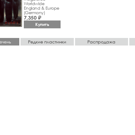
Worldwide
England & Europe
(Germany)
7,350 ₽
Купить
ечень
Редкие пластинки
Распродажа