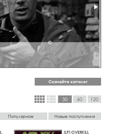
Скачайте каталог
view_comfy
view_list
30
60
120
Популярное
Новые поступления
L
(LP) OVERKILL