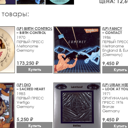
ЦЕНА: 12,6
 товары:
(LP) BIRTH CONTROL
(LP) FANCY
– BIRTH CONTROL
– CONTACT
1970
1986
ПЕРВЫЙ ПРЕСС
ПЕРВЫЙ ПРЕС
Metronome
Metronome
Germany
England & Eu
(Germany)
173,250 ₽
9,450 ₽
Купить
Купить
(LP) DIO
(LP) URIAH HE
– SACRED HEART
– LOOK AT YOU
1985
1971
ПЕРВЫЙ ПРЕСС
ОРИГИНАЛЬН
Vertigo
ПРЕСС 1976
Germany
Bronze
Germany
5,250 ₽
9,450 ₽
Купить
Купить