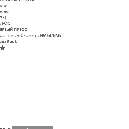
any
nome
971
:
FOC
ЕРВЫЙ ПРЕСС
ластинка/обложка):
NMint/NMint
ues Rock
tar_rate
star_rate