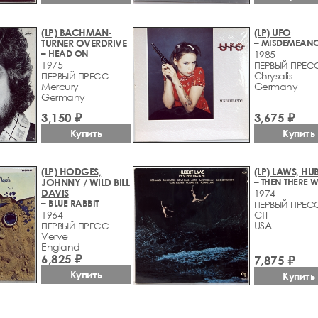
(LP) BACHMAN-
(LP) UFO
TURNER OVERDRIVE
– MISDEMEAN
– HEAD ON
1985
1975
ПЕРВЫЙ ПРЕС
Chrysalis
ПЕРВЫЙ ПРЕСС
Mercury
Germany
Germany
3,150 ₽
3,675 ₽
Купить
Купить
(LP) HODGES,
(LP) LAWS, HU
JOHNNY / WILD BILL
DAVIS
1974
– BLUE RABBIT
ПЕРВЫЙ ПРЕС
1964
CTI
USA
ПЕРВЫЙ ПРЕСС
Verve
England
6,825 ₽
7,875 ₽
Купить
Купить