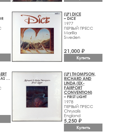
(LP) DICE
OR
– DICE
1977
С
ПЕРВЫЙ ПРЕСС
Marilla
Sweden
21,000 ₽
Купить
BERT
(LP) THOMPSON,
– THEN THERE WAS LIGHT (VOL. I)
RICHARD AND
LINDA (EX-
FAIRPORT
С
CONVENTION)
– FIRST LIGHT
1978
ПЕРВЫЙ ПРЕСС
Chrysalis
England
5,250 ₽
Купить