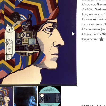
Страна:
Germ
Лейбл:
Metro
Год выпуска:
1
Комплектация
Тип издания:
П
Состояние (п
Стиль:
Rock/Bl
s
Редкость: