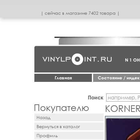
| сeйчас в магазинe 7402 товара |
N 1 О
Главная
Cостояние / инде
Поиск
Покупателю
KORNER,
Назад
Вернуться в каталог
Профиль