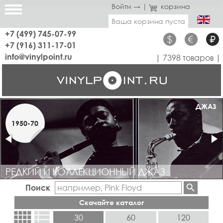
Войти →
|
корзина
Ваша корзина пуста
+7 (499) 745-07-99
$
€
₽
+7 (916) 311-17-01
info@vinylpoint.ru
| 7398 товаров |
РЕДКОЕ
ДЖАЗ
1950-70
1960-70
РЕДКИЙ И КОЛЛЕКЦИОННЫЙ ДЖАЗ
КОЛЛЕКЦИОННЫЙ ПРОГ, РОК, БЛЮЗ, ДИСКО, ПОП
Поиск
Скачайте каталог
view_comfy
view_list
30
60
120