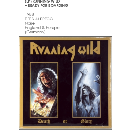
(LP) RUNNING WILD
– READY FOR BOARDING
1988
ПЕРВЫЙ ПРЕСС
Noise
England & Europe
(Germany)