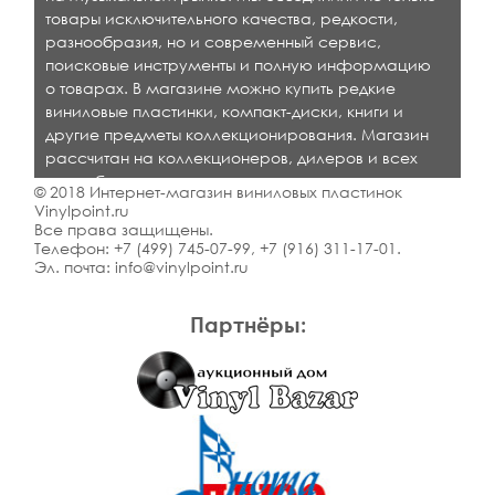
товары исключительного качества, редкости,
разнообразия, но и современный сервис,
поисковые инструменты и полную информацию
о товарах. В магазине можно купить редкие
виниловые пластинки, компакт-диски, книги и
другие предметы коллекционирования. Магазин
рассчитан на коллекционеров, дилеров и всех
кто любит качественную музыку.
© 2018 Интернет-магазин виниловых пластинок
Vinylpoint.ru
Все права защищены.
Телефон:
+7 (499) 745-07-99
,
+7 (916) 311-17-01
.
Эл. почта:
info@vinylpoint.ru
Партнёры: